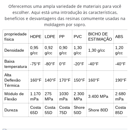
Oferecemos uma ampla variedade de materiais para você
escolher. Aqui está uma introdução às características,
benefícios e desvantagens das resinas comumente usadas na
moldagem por sopro.
propriedade
BICHO DE
HDPE
LDPE
PP
PVC
ABS
física
ESTIMAÇÃO
0,95
0,92
0,90
1,30
1,20
Densidade
1,30 g/cc
g/cc
g/cc
g/cc
g/cc
g/cc
Baixa
-75°F
-80°F
0°F
-20°F
-40°F
-40°F
temperatura
Alta
Deflexão
160°F
140°F
170°F
150°F
160°F
190°F
Térmica
Módulo de
1.170
275
1030
2.300
2.680
3.400 MPa
Flexão
mPa
MPa
mPa
MPa
mPa
Costa
Costa
Costa
Shore
Costa
Dureza
Shore 80D
65D
55D
75D
50D
85D