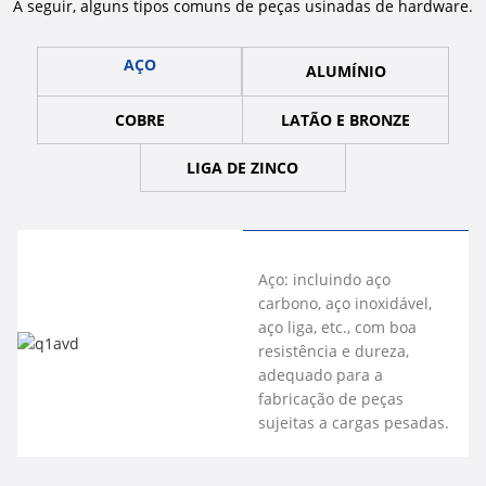
A seguir, alguns tipos comuns de peças usinadas de hardware.
AÇO
ALUMÍNIO
COBRE
LATÃO E BRONZE
LIGA DE ZINCO
Alumínio:
Cobre: ​​possui
Latão e
Liga de zinco:
Aço: incluindo aço
leve,
excelente
bronze: boas
fácil de
carbono, aço inoxidável,
resistente à
condutividade
propriedades
processar,
aço liga, etc., com boa
corrosão, com
elétrica e
mecânicas e
com bom
resistência e dureza,
boa
térmica,
resistência à
desempenho
adequado para a
condutividade
sendo
corrosão,
de fundição,
fabricação de peças
elétrica e
comumente
comumente
comumente
sujeitas a cargas pesadas.
térmica,
utilizado em
usados ​​na
usada na
comumente
componentes
fabricação de
fabricação de