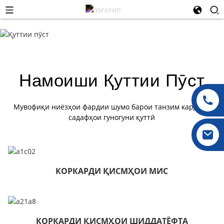
Намоиши Қуттии Пӯст
Мувофиқи ниёзҳои фардии шумо барои танзим кардани
садафҳои гуногуни қуттӣ
КОРКАРДИ ҚИСМҲОИ МИС
КОРКАРДИ ҚИСМҲОИ ШИДДАТЁФТА