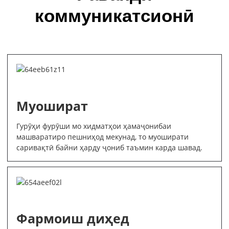
коммуникатсионӣ
Муошират
Гурӯҳи фурӯши мо хидматҳои ҳамаҷонибаи
машваратиро пешниҳод мекунад, то муоширати
саривақтӣ байни ҳарду ҷониб таъмин карда шавад.
Фармоиш диҳед