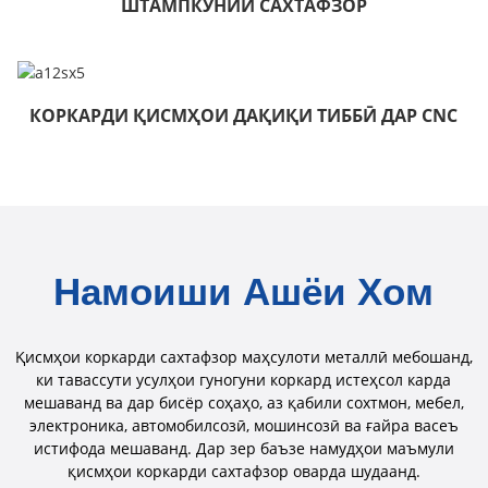
ШТАМПКУНИИ САХТАФЗОР
КОРКАРДИ ҚИСМҲОИ ДАҚИҚИ ТИББӢ ДАР CNC
Намоиши Ашёи Хом
Қисмҳои коркарди сахтафзор маҳсулоти металлӣ мебошанд,
ки тавассути усулҳои гуногуни коркард истеҳсол карда
мешаванд ва дар бисёр соҳаҳо, аз қабили сохтмон, мебел,
электроника, автомобилсозӣ, мошинсозӣ ва ғайра васеъ
истифода мешаванд. Дар зер баъзе намудҳои маъмули
қисмҳои коркарди сахтафзор оварда шудаанд.