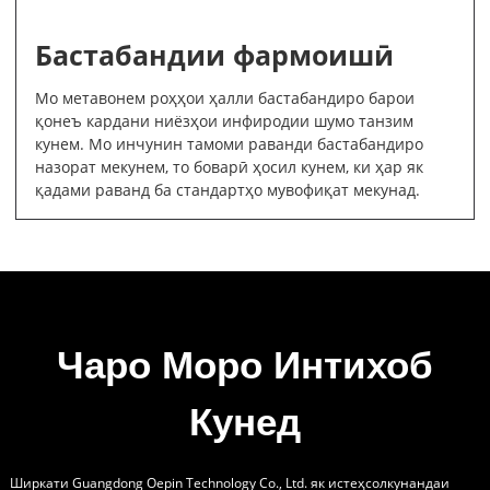
Бастабандии фармоишӣ
Мо метавонем роҳҳои ҳалли бастабандиро барои
қонеъ кардани ниёзҳои инфиродии шумо танзим
кунем. Мо инчунин тамоми раванди бастабандиро
назорат мекунем, то боварӣ ҳосил кунем, ки ҳар як
қадами раванд ба стандартҳо мувофиқат мекунад.
Чаро Моро Интихоб
Кунед
Ширкати Guangdong Oepin Technology Co., Ltd. як истеҳсолкунандаи