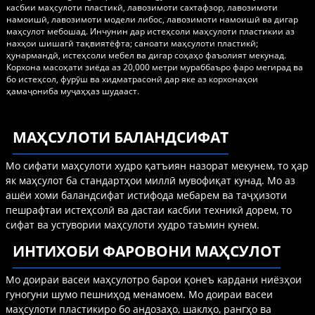
касбии маҳсулоти пластикӣ, лавозимоти сахтафзор, лавозимоти
намоишӣ, лавозимоти модели либос, лавозимоти намоишӣ ва дигар
маҳсулот мебошад. Инчунин дар истеҳсоли маҳсулоти пластикии аз
нахҳои шишагӣ тақвиятёфта; саноати маҳсулоти пластикӣ;
ҳунармандӣ, истеҳсоли мебел ва дигар соҳаҳо фаъолият мекунад.
Корхона масоҳати зиёда аз 20,000 метри мураббаъро фаро мегирад ва
бо истеҳсол, фурӯш ва хидматрасонӣ дар яке аз корхонаҳои
ҳамаҷониба муҷаҳҳаз шудааст.
МАҲСУЛОТИ БАЛАНДСИФАТ
Мо сифати маҳсулоти худро қатъиян назорат мекунем, то ҳар
як маҳсулот ба стандартҳои миллӣ мувофиқат кунад. Мо аз
ашёи хоми баландсифат истифода мебарем ва таҷҳизоти
пешрафтаи истеҳсолӣ ва дастаи касбии техникӣ дорем, то
сифат ва устувории маҳсулоти худро таъмин кунем.
ИНТИХОБИ ФАРОВОНИ МАҲСУЛОТ
Мо доираи васеи маҳсулотро барои қонеъ кардани ниёзҳои
гуногуни шумо пешниҳод менамоем. Мо доираи васеи
маҳсулоти пластикиро бо андозаҳо, шаклҳо, рангҳо ва