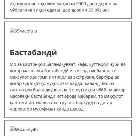
иқтидори истеҳсолии моҳонаи 9000 дона дорем ва
мӯҳлати интиқол одатан дар давоми 30 рӯз аст.
Бастабандӣ
Мо аз картонҳои баландқувват, кафк, қуттиҳои чӯбӣ ва
дигар масолеҳи бастабандӣ истифода мебарем, то
маҳсулот ҳангоми интиқол аз экструзия, бархӯрд ва
дигар ҷароҳатҳо муҳофизат карда шаванд. Мо аз
картонҳои баландқувват, кафк, қуттиҳои чӯбӣ ва дигар
масолеҳи бастабандӣ истифода мебарем, то маҳсулот
ҳангоми интиқол аз экструзия, бархӯрд ва дигар
ҷароҳатҳо муҳофизат карда шавад.