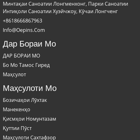
Минтақаи Саноатии Лонгменхонг, Парки Саноатии
Интиқоли Саноатии Хуэйчжоу, Кӯчаи Лонгченг
+8618666867963
Info@oepins.com
Дар Бораи Мо
ДАР БОРАИ МО
Бо Мо Тамос Гиред
Маҳсулот
Маҳсулоти Мо
Бозичаҳои Лӯхтак
Манекенҳо
Қисмҳои Номунтазам
Қуттии Пӯст
Маҳсулоти Сахтафзор