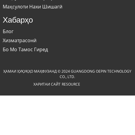
Маҳсулоти Нахи Шишагӣ
Хабарҳо
Блог
Хизматрасонӣ
Бо Мо Тамос Гиред
ҲАМАИ ҲУҚУҚҲО МАҲФУЗАНД © 2024 GUANGDONG OEPIN TECHNOLOGY
CO., LTD.
ХАРИТАИ САЙТ
RESOURCE