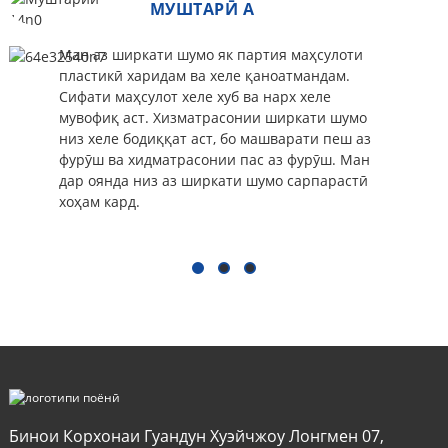
МУШТАРӢ A
Ман аз ширкати шумо як партия маҳсулоти
пластикӣ харидам ва хеле қаноатмандам.
Сифати маҳсулот хеле хуб ва нарх хеле
мувофиқ аст. Хизматрасонии ширкати шумо
низ хеле бодиққат аст, бо машварати пеш аз
фурӯш ва хидматрасонии пас аз фурӯш. Ман
дар оянда низ аз ширкати шумо сарпарастӣ
хоҳам кард.
Бинои Корхонаи Гуандун Хуэйчжоу Лонгмен 07,