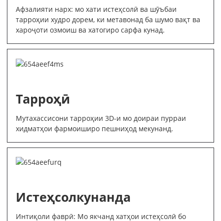
Афзалияти нарх: мо хати истеҳсолӣ ва шӯъбаи
тарроҳии худро дорем, ки метавонад ба шумо вақт ва
хароҷоти озмоиш ва хатогиро сарфа кунад.
Тарроҳӣ
Мутахассисони тарроҳии 3D-и мо доираи пурраи
хидматҳои фармоиширо пешниҳод мекунанд.
Истеҳсолкунанда
Интиқоли фаврӣ: Мо якчанд хатҳои истеҳсолӣ бо