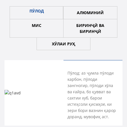
ПӮЛОД
АЛЮМИНИЙ
МИС
БИРИНҶӢ ВА
БИРИНҶӢ
ХӮЛАИ РУҲ
Алюминий:
Мис:
Биринҷӣ ва
Хӯлаи руҳ:
Пӯлод: аз ҷумла пӯлоди
сабук, ба
гузаронандагии
биринҷӣ:
коркарди
карбон, пӯлоди
зангзанӣ
аълои барқ ​​ва
хосиятҳои
осон,
зангногир, пӯлоди хӯла
тобовар, бо
гузаронандагии
хуби
дорои
ва ғайра, бо қувват ва
гузаронандагии
гармӣ, ки
механикӣ ва
сифати
сахтии хуб, барои
хуби барқ ​​ва
одатан дар
муқовимат ба
хуби
истеҳсоли қисмҳое, ки
гузаронандагии
ҷузъҳои барқӣ
зангзанӣ, ки
рехтагарӣ,
зери бори вазнин қарор
гармӣ, ки
ва мубодилаи
одатан дар
ки одатан
доранд, мувофиқ аст.
одатан дар
гармӣ
истеҳсоли
дар