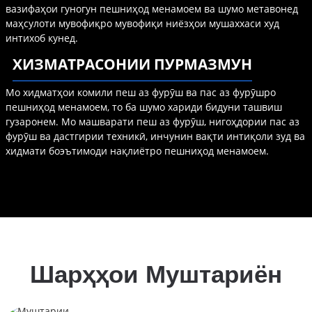
вазифаҳои гуногун пешниҳод менамоем ва шумо метавонед
маҳсулоти мувофиқро мувофиқи ниёзҳои мушаххаси худ
интихоб кунед.
ХИЗМАТРАСОНИИ ПУРМАЗМУН
Мо хидматҳои комили пеш аз фурӯш ва пас аз фурӯшро
пешниҳод менамоем, то ба шумо хариди бидуни ташвиш
гузаронем. Мо машварати пеш аз фурӯш, нигоҳдории пас аз
фурӯш ва дастгирии техникӣ, инчунин вақти интиқоли зуд ва
хидмати боэътимоди нақлиётро пешниҳод менамоем.
Шарҳҳои Муштариён