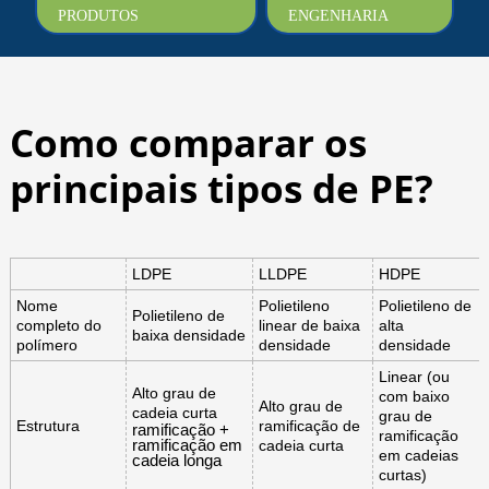
PRODUTOS
ENGENHARIA
Como comparar os
principais tipos de PE?
LDPE
LLDPE
HDPE
Nome
Polietileno
Polietileno de
Polietileno de
completo do
linear de baixa
alta
baixa densidade
polímero
densidade
densidade
Linear (ou
Alto grau de
com baixo
Alto grau de
cadeia curta
grau de
Estrutura
ramificação de
ramificação +
ramificação
ramificação em
cadeia curta
em cadeias
cadeia longa
curtas)