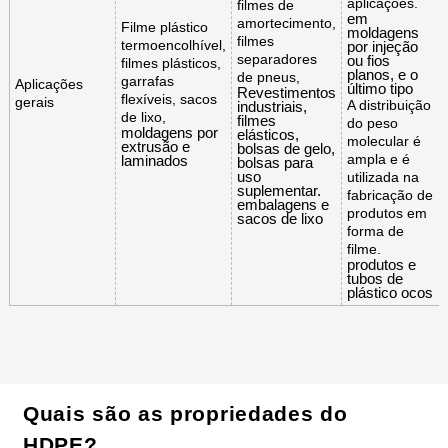
aplicações.
filmes de
em
amortecimento,
Filme plástico
moldagens
filmes
termoencolhível,
por injeção
separadores
ou fios
filmes plásticos,
planos, e o
de pneus,
garrafas
Aplicações
último tipo
Revestimentos
flexíveis, sacos
gerais
A distribuição
industriais,
de lixo,
filmes
do peso
moldagens por
elásticos,
molecular é
extrusão e
bolsas de gelo,
ampla e é
laminados
bolsas para
uso
utilizada na
suplementar.
fabricação de
embalagens e
produtos em
sacos de lixo
forma de
filme.
produtos e
tubos de
plástico ocos
Quais são as propriedades do
HDPE?