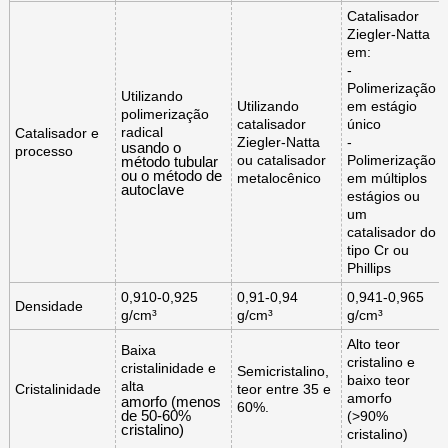
Catalisador
Ziegler-Natta
em:
-
Polimerização
Utilizando
Utilizando
em estágio
polimerização
catalisador
único
radical
Catalisador e
Ziegler-Natta
-
usando o
processo
ou catalisador
Polimerização
método tubular
ou o método de
metalocênico
em múltiplos
autoclave
estágios ou
um
catalisador do
tipo Cr ou
Phillips
0,910-0,925
0,91-0,94
0,941-0,965
Densidade
g/cm³
g/cm³
g/cm³
Alto teor
Baixa
cristalino e
cristalinidade e
Semicristalino,
baixo teor
alta
Cristalinidade
teor entre 35 e
amorfo
amorfo (menos
60%.
de 50-60%
(>90%
cristalino)
cristalino)