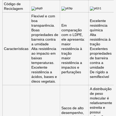
Código de
Reciclagem
Flexível e com
boa
Excelente
transparência.
Em
resistência
Boas
comparação
química
propriedades de
com o LDPE,
Alta
barreira contra
ele apresenta:
resistência à
a umidade
maior
tração
Características
Alta resistência
resistência à
Excelentes
ao impacto em
tração
propriedades
baixas
maior
de barreira
temperaturas.
resistência a
contra a
Excelente
impactos e
umidade
resistência a
perfurações
De rígido a
ácidos, bases e
semiflexível
óleos vegetais.
A distribuição
de peso
molecular é
relativamente
estreita e
Sacos de alto
possui
desempenho,