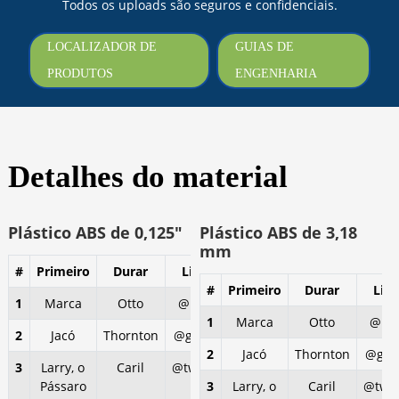
Todos os uploads são seguros e confidenciais.
LOCALIZADOR DE
GUIAS DE
PRODUTOS
ENGENHARIA
Detalhes do material
Plástico ABS de 0,125″
Plástico ABS de 3,18
mm
#
Primeiro
Durar
Lidar
#
Primeiro
Durar
Lida
1
Marca
Otto
@mdo
1
Marca
Otto
@md
2
Jacó
Thornton
@gordo
2
Jacó
Thornton
@gor
3
Larry, o
Caril
@twitter
Pássaro
3
Larry, o
Caril
@twit