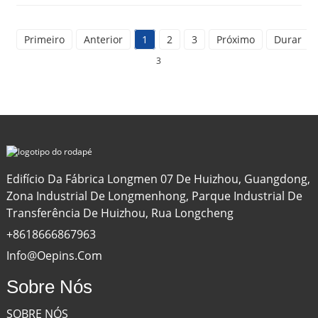
Primeiro
Anterior
1
2
3
Próximo
Durar
T
3
Edifício Da Fábrica Longmen 07 De Huizhou, Guangdong,
Zona Industrial De Longmenhong, Parque Industrial De
Transferência De Huizhou, Rua Longcheng
+8618666867963
Info@oepins.com
Sobre Nós
SOBRE NÓS