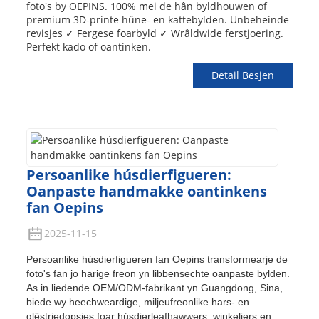
foto's by OEPINS. 100% mei de hân byldhouwen of
premium 3D-printe hûne- en kattebylden. Unbeheinde
revisjes ✓ Fergese foarbyld ✓ Wrâldwide ferstjoering.
Perfekt kado of oantinken.
Detail Besjen
Persoanlike húsdierfigueren:
Oanpaste handmakke oantinkens
fan Oepins
2025-11-15
Persoanlike húsdierfigueren fan Oepins transformearje de
foto's fan jo harige freon yn libbensechte oanpaste bylden.
As in liedende OEM/ODM-fabrikant yn Guangdong, Sina,
biede wy heechweardige, miljeufreonlike hars- en
glêstriedopsjes foar húsdierleafhawwers, winkeliers en