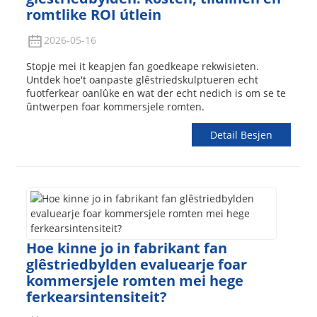
romtlike ROI útlein
2026-05-16
Stopje mei it keapjen fan goedkeape rekwisieten.
Untdek hoe't oanpaste glêstriedskulptueren echt
fuotferkear oanlûke en wat der echt nedich is om se te
ûntwerpen foar kommersjele romten.
Detail Besjen
Hoe kinne jo in fabrikant fan
glêstriedbylden evaluearje foar
kommersjele romten mei hege
ferkearsintensiteit?