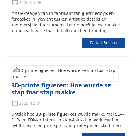
2026-05-08
It selektearjen fan in fabrikant fan glêstriedbylden
fereasket in lykwicht tusken artistike details en
kommersjele duorsumens. Learje hoe't jo leveransiers
kinne evaluearje foar detailhannel en branding.
Detail Besjen
3D-printe figueren: Hoe wurde se
stap foar stap makke
2025-12-31
Untdek hoe
3D-printe figuerkes
wurde makke mei SLA-,
DLP- en FDM-printers. In stap-foar-stap workflow fan
byldhouwen en printsjen oant profesjoneel skilderjen.