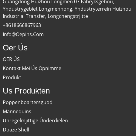
Guangdong Huizhou Longmen 07 Fabryksgebou,
Yndustrygebiet Longmenhong, Yndustryterrein Huizhou
Industrial Transfer, Longchengstrjitte
+8618666867963
Info@oepins.com
Oer Ús
OER ÚS
Kontakt Mei Ús Opnimme
Produkt
Us Produkten
Poppenboartersguod
Mannequins
Unregelmjittige Ûnderdielen
Doaze Shell