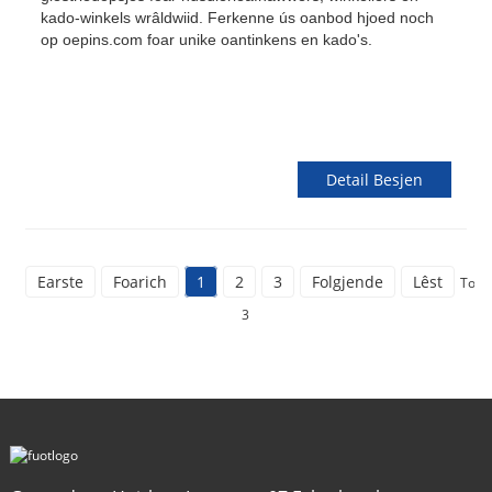
kado-winkels wrâldwiid. Ferkenne ús oanbod hjoed noch
op oepins.com foar unike oantinkens en kado's.
Detail Besjen
Earste
Foarich
1
2
3
Folgjende
Lêst
Tota
3