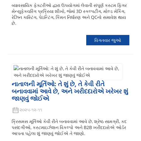
વ્યાવસાયિક ફેક્ટરીઓ દ્વારા ઉપયોગમાં લેવાતી સંપૂર્ણ કસ્ટમ ફિગર
મેન્યુફેક્ચરિંગ પ્રક્રિયા શીખો, જેમાં 3D સ્કલ્પટીંગ, મોલ્ડ મેકિંગ,
રેઝિન કાસ્ટિંગ, પેઇન્ટિંગ, કિંમત નિર્ધારણ અને QCનો સમાવેશ થાય
છે.
વિગતવાર જુઓ
નાતાલની મૂર્તિઓ: તે શું છે, તે કેવી રીતે
બનાવવામાં આવે છે, અને ખરીદદારોએ ખરેખર શું
જાણવું જોઈએ
૨૦૨૫-૧૨-૧૧
ક્રિસમસ મૂર્તિઓ કેવી રીતે બનાવવામાં આવે છે, શ્રેષ્ઠ સામગ્રી, કદ
પસંદગીઓ, કસ્ટમાઇઝેશન વિકલ્પો અને B2B ખરીદદારોએ ઓર્ડર
આપતા પહેલા શું જાણવું જોઈએ તે જાણો.