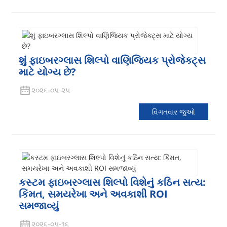
શું ફાઇબરગ્લાસ શિલ્પો વાણિજ્યિક પ્રોજેક્ટ્સ
માટે યોગ્ય છે?
૨૦૨૬-૦૫-૨૫
વિગતવાર જુઓ
કસ્ટમ ફાઇબરગ્લાસ શિલ્પો વિશેનું કઠિન સત્ય:
કિંમત, સમયરેખા અને અવકાશી ROI
સમજાવ્યું
૨૦૨૬-૦૫-૧૬