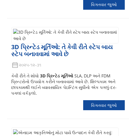
વિગતવાર જુઓ
3D પ્રિન્ટેડ મૂર્તિઓ: તે કેવી રીતે સ્ટેપ બાય
સ્ટેપ બનાવવામાં આવે છે
૨૦૨૫-૧૨-૩૧
કેવી રીતે તે શોધો
3D પ્રિન્ટેડ મૂર્તિઓ
SLA, DLP અને FDM
પ્રિન્ટરોનો ઉપયોગ કરીને બનાવવામાં આવે છે. શિલ્પકામ અને
છાપકામથી લઈને વ્યાવસાયિક પેઇન્ટિંગ સુધીનો એક પગલું-દર-
પગલાં વર્કફ્લો.
વિગતવાર જુઓ