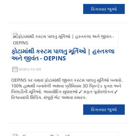
વિગતવાર જુઓ
ફોટામાંથી કસ્ટમ પાલતુ મૂર્તિઓ | હસ્તકલા
અને જીવંત - OEPINS
૨૦૨૫-૧૧-૨૨
OEPINS પર તમારા ફોટામાંથી જીવંત કસ્ટમ પાલતુ મૂર્તિઓ બનાવો.
100% હાથથી બનાવેલી અથવા પ્રીમિયમ 3D પ્રિન્ટેડ કૂતરા અને
બિલાડીની મૂર્તિઓ. અમર્યાદિત સુધારાઓ ✓ મફત પૂર્વાવલોકન ✓
વિશ્વવ્યાપી શિપિંગ. સંપૂર્ણ ભેટ અથવા સ્મારક.
વિગતવાર જુઓ