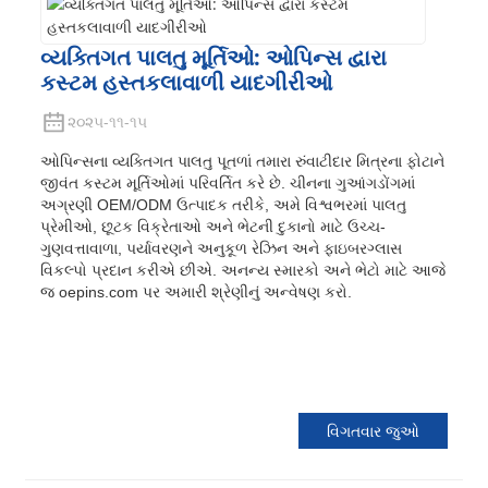
વ્યક્તિગત પાલતુ મૂર્તિઓ: ઓપિન્સ દ્વારા
કસ્ટમ હસ્તકલાવાળી યાદગીરીઓ
૨૦૨૫-૧૧-૧૫
ઓપિન્સના વ્યક્તિગત પાલતુ પૂતળાં તમારા રુંવાટીદાર મિત્રના ફોટાને
જીવંત કસ્ટમ મૂર્તિઓમાં પરિવર્તિત કરે છે. ચીનના ગુઆંગડોંગમાં
અગ્રણી OEM/ODM ઉત્પાદક તરીકે, અમે વિશ્વભરમાં પાલતુ
પ્રેમીઓ, છૂટક વિક્રેતાઓ અને ભેટની દુકાનો માટે ઉચ્ચ-
ગુણવત્તાવાળા, પર્યાવરણને અનુકૂળ રેઝિન અને ફાઇબરગ્લાસ
વિકલ્પો પ્રદાન કરીએ છીએ. અનન્ય સ્મારકો અને ભેટો માટે આજે
જ oepins.com પર અમારી શ્રેણીનું અન્વેષણ કરો.
વિગતવાર જુઓ