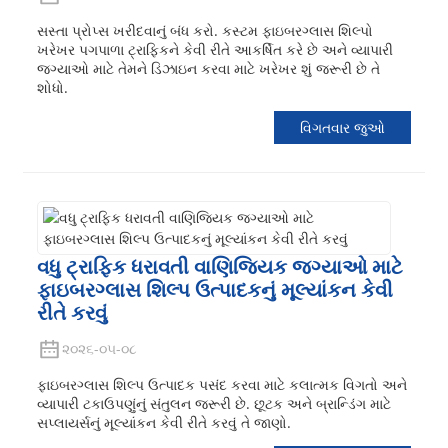
સસ્તા પ્રોપ્સ ખરીદવાનું બંધ કરો. કસ્ટમ ફાઇબરગ્લાસ શિલ્પો
ખરેખર પગપાળા ટ્રાફિકને કેવી રીતે આકર્ષિત કરે છે અને વ્યાપારી
જગ્યાઓ માટે તેમને ડિઝાઇન કરવા માટે ખરેખર શું જરૂરી છે તે
શોધો.
વિગતવાર જુઓ
વધુ ટ્રાફિક ધરાવતી વાણિજ્યિક જગ્યાઓ માટે
ફાઇબરગ્લાસ શિલ્પ ઉત્પાદકનું મૂલ્યાંકન કેવી
રીતે કરવું
૨૦૨૬-૦૫-૦૮
ફાઇબરગ્લાસ શિલ્પ ઉત્પાદક પસંદ કરવા માટે કલાત્મક વિગતો અને
વ્યાપારી ટકાઉપણુંનું સંતુલન જરૂરી છે. છૂટક અને બ્રાન્ડિંગ માટે
સપ્લાયર્સનું મૂલ્યાંકન કેવી રીતે કરવું તે જાણો.