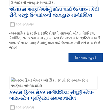
એનાઇમ આકૃતિઓનું મોટા પાયે ઉત્પાદન કેવી
રીતે કરવું: ઉત્પાદકની વ્યવહારુ માર્ગદર્શિકા
૨૦૨૫-૧૨-૨૦
વ્યાવસાયિક ફેક્ટરીના દ્રષ્ટિકોણથી, સામગ્રી, મોલ્ડ, પેઇન્ટિંગ,
પેકેજિંગ, સમયરેખા અને મુખ્ય B2B ઉત્પાદન આંતરદૃષ્ટિને આવરી
લેતા, એનાઇમ આકૃતિઓનું મોટા પાયે ઉત્પાદન કેવી રીતે થાય છે તે
જાણો.
વિગતવાર જુઓ
કસ્ટમ ફિગર મેકર માર્ગદર્શિકા: સંપૂર્ણ સ્ટેપ-
બાય-સ્ટેપ પ્રક્રિયા સમજાવાયેલ
૨૦૨૫-૧૨-૧૫