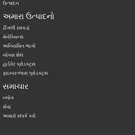
ઉત્પાદન
અમારા ઉત્પાદનો
ઢીંગલી રમકડાં
મેનેક્વિન્સ
અનિયમિત ભાગો
બોક્સ શેલ
હાર્ડવેર પ્રોડક્ટ્સ
ફાઇબરગ્લાસ પ્રોડક્ટ્સ
સમાચાર
બ્લોગ
સેવા
અમારો સંપર્ક કરો