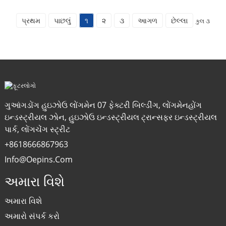
પ્રથમ
પાછલું
૧
૨
૩
આગળ
છેલ્લા
કુલ ૩
ગુઆંગડોંગ હુઇઝોઉ લોંગમેન 07 ફેક્ટરી બિલ્ડીંગ, લોંગમેનહોંગ
ઇન્ડસ્ટ્રીયલ ઝોન, હુઇઝોઉ ઇન્ડસ્ટ્રીયલ ટ્રાન્સફર ઇન્ડસ્ટ્રીયલ
પાર્ક, લોંગચેંગ સ્ટ્રીટ
+8618666867963
Info@oepins.com
અમારા વિશે
અમારા વિશે
અમારો સંપર્ક કરો