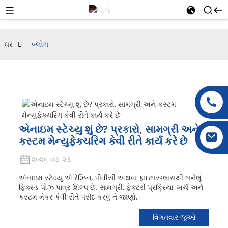
ઘર
બ્લોગ
એનાઇમ સ્ટેચ્યુ શું છે? પ્રકારો, સામગ્રી અને
કસ્ટમ મેન્યુફેક્ચરિંગ કેવી રીતે કાર્ય કરે છે
૨૦૨૬-૦૭-૨૩
એનાઇમ સ્ટેચ્યુ એ રેઝિન, પીવીસી અથવા ફાઇબરગ્લાસથી બનેલું
ફિક્સ્ડ-પોઝ પાત્ર શિલ્પ છે. સામગ્રી, ફેક્ટરી પ્રક્રિયા, ખર્ચ અને
કસ્ટમ મેકર કેવી રીતે પસંદ કરવું તે જાણો.
વિગતવાર જુઓ