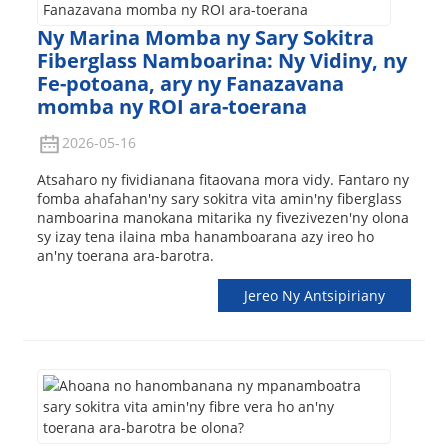
Ny Marina Momba ny Sary Sokitra
Fiberglass Namboarina: Ny Vidiny, ny
Fe-potoana, ary ny Fanazavana
momba ny ROI ara-toerana
2026-05-16
Atsaharo ny fividianana fitaovana mora vidy. Fantaro ny
fomba ahafahan'ny sary sokitra vita amin'ny fiberglass
namboarina manokana mitarika ny fivezivezen'ny olona
sy izay tena ilaina mba hanamboarana azy ireo ho
an'ny toerana ara-barotra.
Jereo Ny Antsipiriany