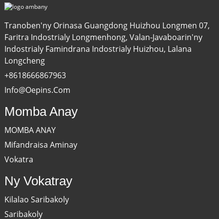
Tranoben'ny Orinasa Guangdong Huizhou Longmen 07,
Faritra Indostrialy Longmenhong, Valan-Javaboarin'ny
Indostrialy Famindrana Indostrialy Huizhou, Lalana
Longcheng
+8618666867963
Info@oepins.com
Momba Anay
MOMBA ANAY
Mifandraisa Aminay
Vokatra
Ny Vokatray
Kilalao Saribakoly
Saribakoly