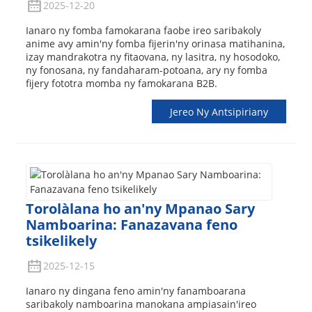
2025-12-20
Ianaro ny fomba famokarana faobe ireo saribakoly
anime avy amin'ny fomba fijerin'ny orinasa matihanina,
izay mandrakotra ny fitaovana, ny lasitra, ny hosodoko,
ny fonosana, ny fandaharam-potoana, ary ny fomba
fijery fototra momba ny famokarana B2B.
Jereo Ny Antsipiriany
Torolàlana ho an'ny Mpanao Sary
Namboarina: Fanazavana feno
tsikelikely
2025-12-15
Ianaro ny dingana feno amin'ny fanamboarana
saribakoly namboarina manokana ampiasain'ireo