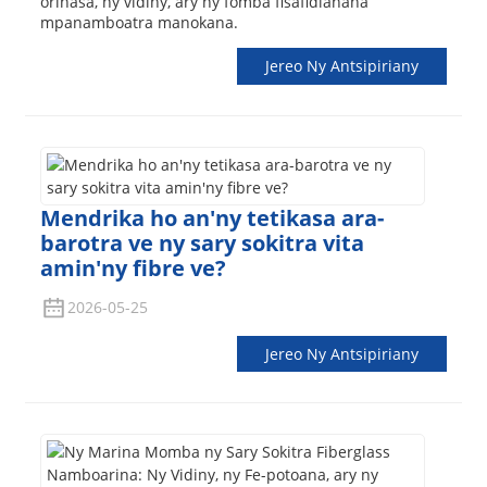
orinasa, ny vidiny, ary ny fomba fisafidianana
mpanamboatra manokana.
Jereo Ny Antsipiriany
Mendrika ho an'ny tetikasa ara-
barotra ve ny sary sokitra vita
amin'ny fibre ve?
2026-05-25
Jereo Ny Antsipiriany