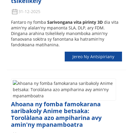
tsikelikely
31-12-2025
Fantaro ny fomba
Sarivongana vita pirinty 3D
dia vita
amin'ny alalan'ny mpanonta SLA, DLP, ary FDM.
Dingana arahina tsikelikely manomboka amin'ny
fanaovana sokitra sy fanontana ka hatramin'ny
fandokoana matihanina.
Jereo Ny Antsipiriany
Ahoana ny fomba famokarana
saribakoly Anime betsaka:
Torolàlana azo ampiharina avy
amin'ny mpanamboatra