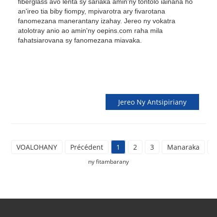
fiberglass avo lenta sy sariaka amin'ny tontolo iainana ho
an'ireo tia biby fiompy, mpivarotra ary fivarotana
fanomezana manerantany izahay. Jereo ny vokatra
atolotray anio ao amin'ny oepins.com raha mila
fahatsiarovana sy fanomezana miavaka.
Jereo Ny Antsipiriany
VOALOHANY
Précédent
1
2
3
Manaraka
F
ny fitambarany