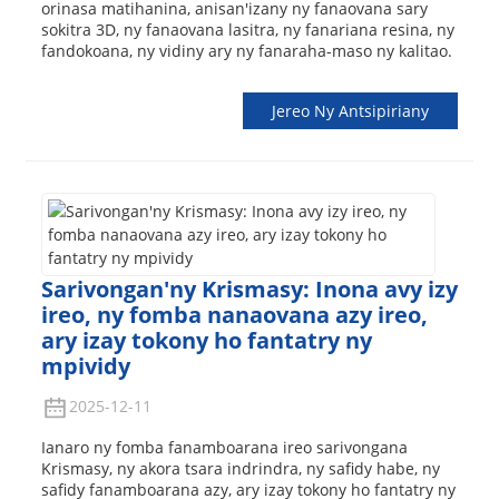
orinasa matihanina, anisan'izany ny fanaovana sary
sokitra 3D, ny fanaovana lasitra, ny fanariana resina, ny
fandokoana, ny vidiny ary ny fanaraha-maso ny kalitao.
Jereo Ny Antsipiriany
Sarivongan'ny Krismasy: Inona avy izy
ireo, ny fomba nanaovana azy ireo,
ary izay tokony ho fantatry ny
mpividy
2025-12-11
Ianaro ny fomba fanamboarana ireo sarivongana
Krismasy, ny akora tsara indrindra, ny safidy habe, ny
safidy fanamboarana azy, ary izay tokony ho fantatry ny