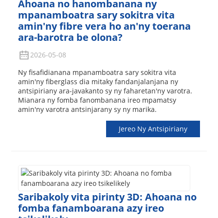
Ahoana no hanombanana ny
mpanamboatra sary sokitra vita
amin'ny fibre vera ho an'ny toerana
ara-barotra be olona?
2026-05-08
Ny fisafidianana mpanamboatra sary sokitra vita
amin'ny fiberglass dia mitaky fandanjalanjana ny
antsipiriany ara-javakanto sy ny faharetan'ny varotra.
Mianara ny fomba fanombanana ireo mpamatsy
amin'ny varotra antsinjarany sy ny marika.
Jereo Ny Antsipiriany
Saribakoly vita pirinty 3D: Ahoana no
fomba fanamboarana azy ireo