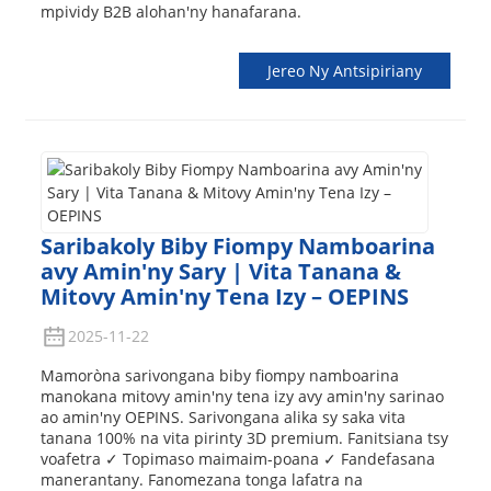
mpividy B2B alohan'ny hanafarana.
Jereo Ny Antsipiriany
Saribakoly Biby Fiompy Namboarina
avy Amin'ny Sary | Vita Tanana &
Mitovy Amin'ny Tena Izy – OEPINS
2025-11-22
Mamoròna sarivongana biby fiompy namboarina
manokana mitovy amin'ny tena izy avy amin'ny sarinao
ao amin'ny OEPINS. Sarivongana alika sy saka vita
tanana 100% na vita pirinty 3D premium. Fanitsiana tsy
voafetra ✓ Topimaso maimaim-poana ✓ Fandefasana
manerantany. Fanomezana tonga lafatra na