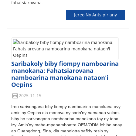
fahatsiarovana.
Jereo Ny Antsipiriany
Saribakoly biby fiompy namboarina
manokana: Fahatsiarovana
namboarina manokana nataon'i
Oepins
2025-11-15
Ireo sarivongana biby fiompy namboarina manokana avy
amin'ny Oepins dia manova ny sarin'ny namanao volom-
biby ho sarivongana namboarina manokana toy ny tena
izy. Amin'ny maha-mpanamboatra OEM/ODM lehibe anay
ao Guangdong, Sina, dia manolotra safidy resin sy