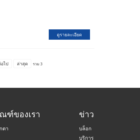
ดูรายละเอียด
ต่อไป
ล่าสุด
รวม 3
ัณฑ์ของเรา
ข่าว
๊กตา
บล็อก
ง
บริการ