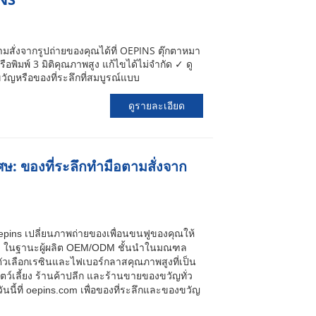
ตามสั่งจากรูปถ่ายของคุณได้ที่ OEPINS ตุ๊กตาหมา
พิมพ์ 3 มิติคุณภาพสูง แก้ไขได้ไม่จำกัด ✓ ดู
ขวัญหรือของที่ระลึกที่สมบูรณ์แบบ
ดูรายละเอียด
พิเศษ: ของที่ระลึกทำมือตามสั่งจาก
ก Oepins เปลี่ยนภาพถ่ายของเพื่อนขนฟูของคุณให้
สั่ง ในฐานะผู้ผลิต OEM/ODM ชั้นนำในมณฑล
ัวเลือกเรซินและไฟเบอร์กลาสคุณภาพสูงที่เป็น
ตว์เลี้ยง ร้านค้าปลีก และร้านขายของขวัญทั่ว
นนี้ที่ oepins.com เพื่อของที่ระลึกและของขวัญ