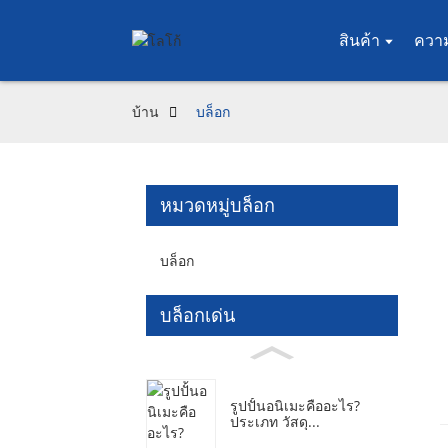
สินค้า
ควา
บ้าน
บล็อก
หมวดหมู่บล็อก
บล็อก
บล็อกเด่น
รูปปั้นอนิเมะคืออะไร?
ประเภท วัสดุ...