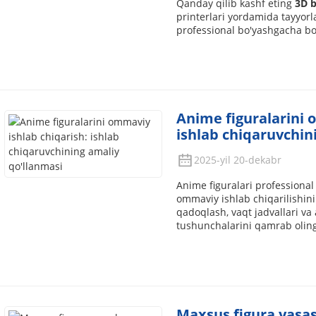
Qanday qilib kashf eting
3D b
printerlari yordamida tayyorl
professional bo'yashgacha bo
Anime figuralarini 
ishlab chiqaruvchin
2025-yil 20-dekabr
Anime figuralari professional
ommaviy ishlab chiqarilishini b
qadoqlash, vaqt jadvallari va
tushunchalarini qamrab oling
Maxsus figura yasas