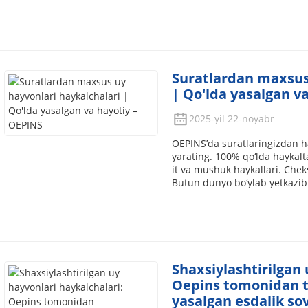
Suratlardan maxsus 
| Qo'lda yasalgan v
2025-yil 22-noyabr
OEPINS’da suratlaringizdan h
yarating. 100% qo‘lda haykal
it va mushuk haykallari. Chek
Butun dunyo bo‘ylab yetkazib b
Shaxsiylashtirilgan 
Oepins tomonidan t
yasalgan esdalik sov