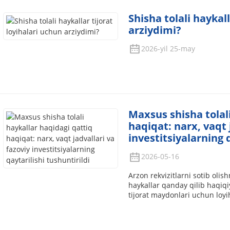
Shisha tolali haykall
arziydimi?
2026-yil 25-may
Maxsus shisha tolal
haqiqat: narx, vaqt 
investitsiyalarning 
2026-05-16
Arzon rekvizitlarni sotib olis
haykallar qanday qilib haqiqi
tijorat maydonlari uchun loyi