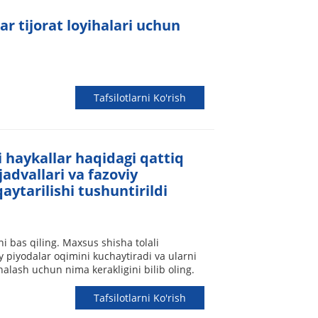
ar tijorat loyihalari uchun
Tafsilotlarni Ko'rish
i haykallar haqidagi qattiq
jadvallari va fazoviy
qaytarilishi tushuntirildi
hni bas qiling. Maxsus shisha tolali
y piyodalar oqimini kuchaytiradi va ularni
halash uchun nima kerakligini bilib oling.
Tafsilotlarni Ko'rish