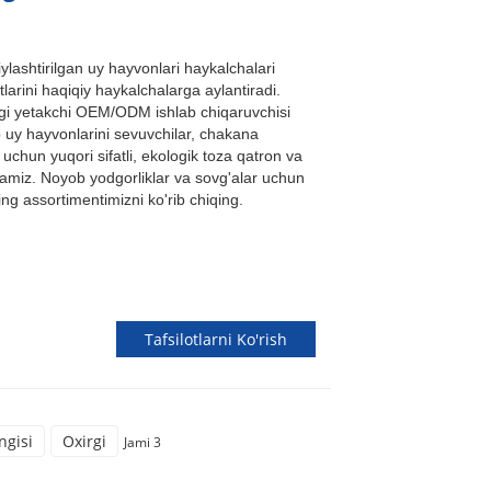
lashtirilgan uy hayvonlari haykalchalari
tlarini haqiqiy haykalchalarga aylantiradi.
i yetakchi OEM/ODM ishlab chiqaruvchisi
b uy hayvonlarini sevuvchilar, chakana
 uchun yuqori sifatli, ekologik toza qatron va
f etamiz. Noyob yodgorliklar va sovg'alar uchun
g assortimentimizni ko'rib chiqing.
Tafsilotlarni Ko'rish
ngisi
Oxirgi
Jami 3