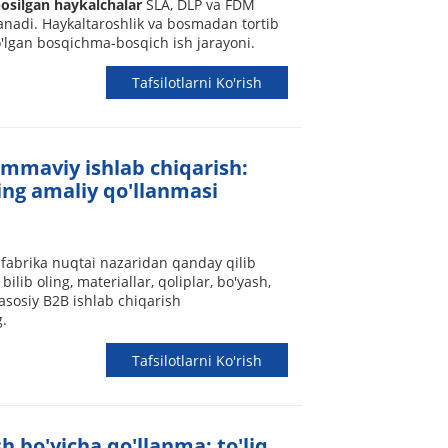
osilgan haykalchalar
SLA, DLP va FDM
anadi. Haykaltaroshlik va bosmadan tortib
'lgan bosqichma-bosqich ish jarayoni.
Tafsilotlarni Ko'rish
ommaviy ishlab chiqarish:
ing amaliy qo'llanmasi
 fabrika nuqtai nazaridan qanday qilib
ilib oling, materiallar, qoliplar, bo'yash,
 asosiy B2B ishlab chiqarish
.
Tafsilotlarni Ko'rish
h bo'yicha qo'llanma: to'liq