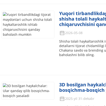
Yuqori tirbandlikda
shisha tolali haykal
chiqaruvchisini qa
2026-05-08
Shisha tolali haykaltaroshlik 
detallarni tijorat chidamlilig
Chakana savdo va brending u
baholashni bilib oling.
3D bosilgan haykalc
bosqichma-bosqich 
2025-yil 31-dekabr