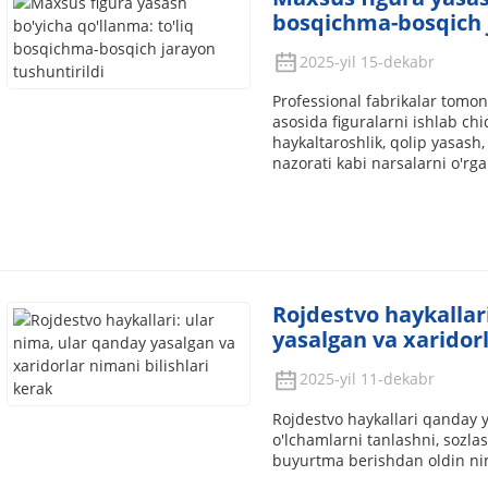
bosqichma-bosqich j
2025-yil 15-dekabr
Professional fabrikalar tomon
asosida figuralarni ishlab ch
haykaltaroshlik, qolip yasash,
nazorati kabi narsalarni o'rga
Rojdestvo haykallar
yasalgan va xaridorl
2025-yil 11-dekabr
Rojdestvo haykallari qanday y
o'lchamlarni tanlashni, sozlas
buyurtma berishdan oldin niman