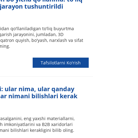
arayon tushuntirildi
idan qo'llaniladigan to'liq buyurtma
iqarish jarayonini, jumladan, 3D
 qatron quyish, bo'yash, narxlash va sifat
ning.
Tafsilotlarni Ko'rish
i: ular nima, ular qanday
ar nimani bilishlari kerak
asalganini, eng yaxshi materiallarni,
h imkoniyatlarini va B2B xaridorlari
i bilishlari kerakligini bilib oling.