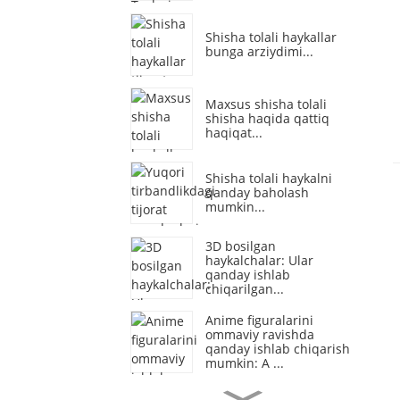
Shisha tolali haykallar
bunga arziydimi...
Maxsus shisha tolali
shisha haqida qattiq
haqiqat...
Shisha tolali haykalni
qanday baholash
mumkin...
3D bosilgan
haykalchalar: Ular
qanday ishlab
chiqarilgan...
Anime figuralarini
ommaviy ravishda
qanday ishlab chiqarish
mumkin: A ...