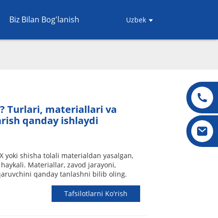
Biz Bilan Bog'lanish
Uzbek
 Turlari, materiallari va
rish qanday ishlaydi
X yoki shisha tolali materialdan yasalgan,
aykali. Materiallar, zavod jarayoni,
aruvchini qanday tanlashni bilib oling.
Tafsilotlarni Ko'rish