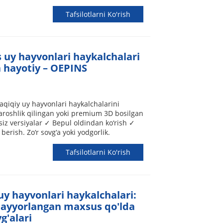
Tafsilotlarni Ko'rish
uy hayvonlari haykalchalari
a hayotiy – OEPINS
aqiqiy uy hayvonlari haykalchalarini
taroshlik qilingan yoki premium 3D bosilgan
siz versiyalar ✓ Bepul oldindan ko‘rish ✓
erish. Zo‘r sovg‘a yoki yodgorlik.
Tafsilotlarni Ko'rish
uy hayvonlari haykalchalari:
ayyorlangan maxsus qo'lda
g'alari