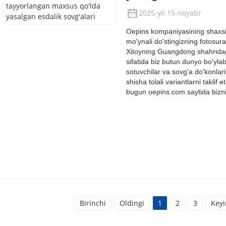
2025-yil 15-noyabr
Oepins kompaniyasining shaxsiy
mo'ynali do'stingizning fotosura
Xitoyning Guangdong shahridag
sifatida biz butun dunyo bo'yla
sotuvchilar va sovg'a do'konlari
shisha tolali variantlarni takli
bugun oepins.com saytida biznin
Birinchi
Oldingi
1
2
3
Keyi