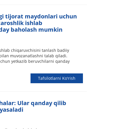
gi tijorat maydonlari uchun
taroshlik ishlab
nday baholash mumkin
ishlab chiqaruvchisini tanlash badiiy
i bilan muvozanatlashni talab qiladi.
chun yetkazib beruvchilarni qanday
Tafsilotlarni Ko'rish
halar: Ular qanday qilib
yasaladi