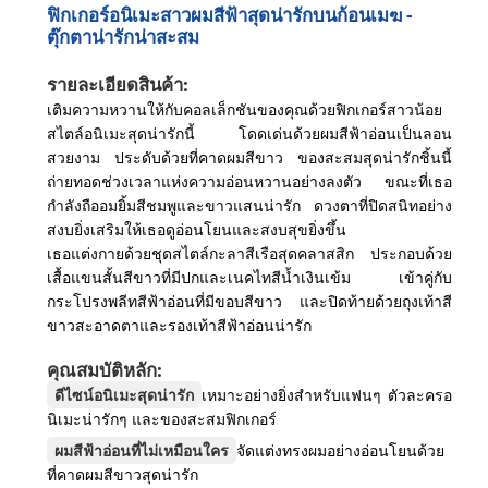
ฟิกเกอร์อนิเมะสาวผมสีฟ้าสุดน่ารักบนก้อนเมฆ -
ตุ๊กตาน่ารักน่าสะสม
รายละเอียดสินค้า:
เติมความหวานให้กับคอลเล็กชันของคุณด้วยฟิกเกอร์สาวน้อย
สไตล์อนิเมะสุดน่ารักนี้ โดดเด่นด้วยผมสีฟ้าอ่อนเป็นลอน
สวยงาม ประดับด้วยที่คาดผมสีขาว ของสะสมสุดน่ารักชิ้นนี้
ถ่ายทอดช่วงเวลาแห่งความอ่อนหวานอย่างลงตัว ขณะที่เธอ
กำลังถืออมยิ้มสีชมพูและขาวแสนน่ารัก ดวงตาที่ปิดสนิทอย่าง
สงบยิ่งเสริมให้เธอดูอ่อนโยนและสงบสุขยิ่งขึ้น
เธอแต่งกายด้วยชุดสไตล์กะลาสีเรือสุดคลาสสิก ประกอบด้วย
เสื้อแขนสั้นสีขาวที่มีปกและเนคไทสีน้ำเงินเข้ม เข้าคู่กับ
กระโปรงพลีทสีฟ้าอ่อนที่มีขอบสีขาว และปิดท้ายด้วยถุงเท้าสี
ขาวสะอาดตาและรองเท้าสีฟ้าอ่อนน่ารัก
คุณสมบัติหลัก:
ดีไซน์อนิเมะสุดน่ารัก
เหมาะอย่างยิ่งสำหรับแฟนๆ ตัวละครอ
นิเมะน่ารักๆ และของสะสมฟิกเกอร์
ผมสีฟ้าอ่อนที่ไม่เหมือนใคร
จัดแต่งทรงผมอย่างอ่อนโยนด้วย
ที่คาดผมสีขาวสุดน่ารัก