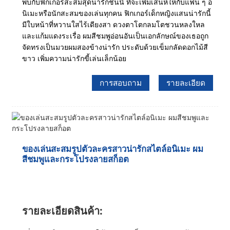
พบกับฟิกเกอร์สะสมสุดน่ารักชิ้นนี้ ที่จะเพิ่มเสน่ห์ให้กับแฟน ๆ อ
นิเมะหรือนักสะสมของเล่นทุกคน ฟิกเกอร์เด็กหญิงแสนน่ารักนี้
มีใบหน้าที่หวานใสไร้เดียงสา ดวงตาโตกลมโตชวนหลงใหล
และแก้มแดงระเรื่อ ผมสีชมพูอ่อนอันเป็นเอกลักษณ์ของเธอถูก
จัดทรงเป็นมวยผมสองข้างน่ารัก ประดับด้วยเข็มกลัดดอกไม้สี
ขาว เพิ่มความน่ารักขี้เล่นเล็กน้อย
การสอบถาม
รายละเอียด
ของเล่นสะสมรูปตัวละครสาวน่ารักสไตล์อนิเมะ ผม
สีชมพูและกระโปรงลายสก็อต
รายละเอียดสินค้า: