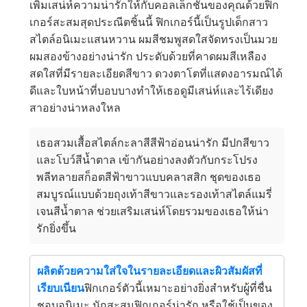
เพิ่มเสน่ห์ความน่ารักให้กับคอลเล็กชันของคุณด้วยฟิก
เกอร์สะสมสุดประณีตชิ้นนี้ ฟิกเกอร์นี้เป็นรูปเด็กสาว
สไตล์อนิเมะแสนหวาน ผมสีชมพูสดใสจัดทรงเป็นมวย
ผมสองข้างอย่างน่ารัก ประดับด้วยที่คาดผมสีเหลือง
สดใสที่มีรายละเอียดสีขาว ดวงตาโตที่แสดงอารมณ์ได้
ดีและใบหน้าที่บอบบางทำให้เธอดูมีเสน่ห์และไร้เดียง
สาอย่างน่าหลงใหล
เธอสวมเสื้อสไตล์กะลาสีสีฟ้าอ่อนน่ารัก มีปกสีขาว
และโบว์สีน้ำตาล เข้ากันอย่างลงตัวกับกระโปรง
พลีทลายสก็อตสีฟ้าขาวแบบคลาสสิก ชุดของเธอ
สมบูรณ์แบบด้วยถุงเท้าสีขาวและรองเท้าสไตล์แมรี่
เจนสีน้ำตาล ช่วยเสริมเสน่ห์โดยรวมของเธอให้น่า
รักยิ่งขึ้น
ผลิตด้วยความใส่ใจในรายละเอียดและผิวสัมผัสที่
เรียบเนียน
ฟิกเกอร์ตัวนี้เหมาะอย่างยิ่งสำหรับผู้ที่ชื่น
ชอบอนิเมะ นักสะสมฟิกเกอร์น่ารัก หรือใช้เป็นของ