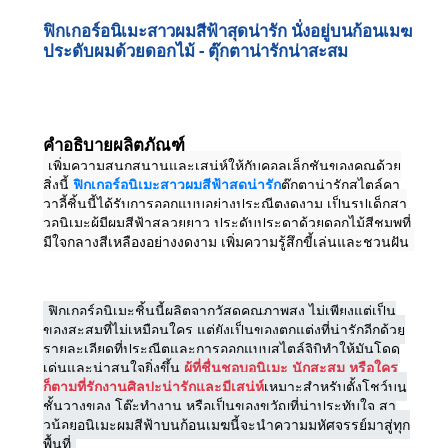
ฟิกเกอร์อนิเมะสาวผมสีฟ้าสุดน่ารัก นั่งอยู่บนก้อนเมฆ
ประดับผมด้วยดอกไม้ - ตุ๊กตาน่ารักน่าสะสม
คำอธิบายผลิตภัณฑ์
เพิ่มความสนุกสนานและเสน่ห์ให้กับคอลเล็กชันของคุณด้วย
สิ่งนี้
ฟิกเกอร์อนิเมะสาวผมสีฟ้าสุดน่ารัก
ตุ๊กตาน่ารักสไตล์คา
วาอี้ชิ้นนี้ได้รับการออกแบบอย่างประณีตงดงาม เป็นรูปเด็กสา
วอนิเมะผู้มีผมสีฟ้าสลวยยาว ประดับประดาด้วยดอกไม้สีชมพูที่
มีใจกลางสีเหลืองอย่างงดงาม เพิ่มความรู้สึกขี้เล่นและชวนฝัน
ฟิกเกอร์อนิเมะชิ้นนี้ผลิตจากวัสดุคุณภาพสูง ไม่เพียงแต่เป็น
ของสะสมที่ไม่เหมือนใคร แต่ยังเป็นของตกแต่งที่น่ารักอีกด้วย
รายละเอียดที่ประณีตและการออกแบบสไตล์จิบิทำให้มันโดด
เด่นและน่าสนใจยิ่งขึ้น
ผู้ที่ชื่นชอบอนิเมะ นักสะสม หรือใคร
ก็ตามที่รักงานศิลปะน่ารักและมีเสน่ห์
เหมาะสำหรับตั้งโชว์บน
ชั้นวางของ โต๊ะทำงาน หรือเป็นของขวัญที่น่าประทับใจ สา
วน้อยอนิเมะผมสีฟ้าบนก้อนเมฆนี้จะนำความมหัศจรรย์มาสู่ทุก
พื้นที่