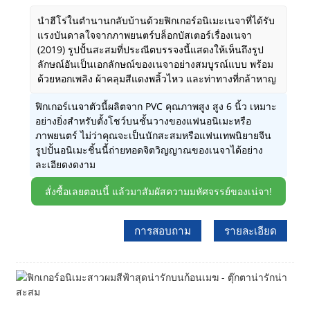
นำฮีโร่ในตำนานกลับบ้านด้วยฟิกเกอร์อนิเมะเนจาที่ได้รับ
แรงบันดาลใจจากภาพยนตร์บล็อกบัสเตอร์เรื่องเนจา
(2019) รูปปั้นสะสมที่ประณีตบรรจงนี้แสดงให้เห็นถึงรูป
ลักษณ์อันเป็นเอกลักษณ์ของเนจาอย่างสมบูรณ์แบบ พร้อม
ด้วยหอกเพลิง ผ้าคลุมสีแดงพลิ้วไหว และท่าทางที่กล้าหาญ
ฟิกเกอร์เนจาตัวนี้ผลิตจาก PVC คุณภาพสูง สูง 6 นิ้ว เหมาะ
อย่างยิ่งสำหรับตั้งโชว์บนชั้นวางของแฟนอนิเมะหรือ
ภาพยนตร์ ไม่ว่าคุณจะเป็นนักสะสมหรือแฟนเทพนิยายจีน
รูปปั้นอนิเมะชิ้นนี้ถ่ายทอดจิตวิญญาณของเนจาได้อย่าง
ละเอียดงดงาม
สั่งซื้อเลยตอนนี้ แล้วมาสัมผัสความมหัศจรรย์ของเน่จา!
การสอบถาม
รายละเอียด