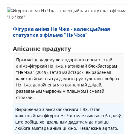
Фігурка анімэ Нэ Чжа - калекцыйная
статуэтка з фільма "Нэ Чжа"
Апісанне прадукту
Прынясіце дадому легендарнага героя з гэтай
анімэ-фігуркай Нэ Чжа, натхнёнай блокбастарам
"Нэ Чжа" (2019). Гэтая майстэрскі вырабленая
калекцыйная статуя дэманструе культавы вобраз
Нэ Чжа, дапоўнены яго вогненнай дзідай,
развеваным чырвоным плашчом і смелай
стойкай.
Вырабленая з высакаякаснага ПВХ, гэтая
калекцыйная фігурка Нэ Чжа мае вышыню 6 цаляў,
што робіць яе ідэальным дадаткам да паліцы
любога аматара анімэ ці кіно. Незалежна ад таго,