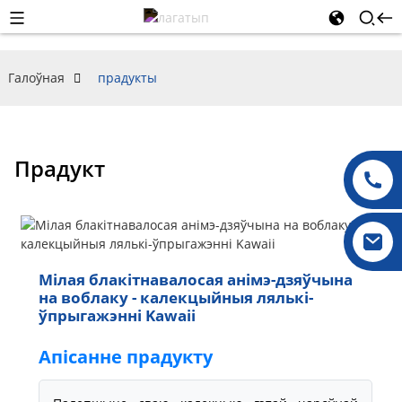
Галоўная
прадукты
Прадукт
Мілая блакітнавалосая анімэ-дзяўчына
на воблаку - калекцыйныя лялькі-
ўпрыгажэнні Kawaii
Апісанне прадукту