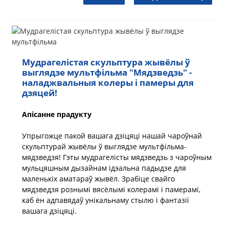
Мудрагелістая скульптура жывёлы ў
выглядзе мультфільма "Мядзведзь" -
наладжвальныя колеры і памеры для
дзяцей!
Апісанне прадукту
Упрыгожце пакой вашага дзіцяці нашай чароўнай
скульптурай жывёлы ў выглядзе мультфільма-
мядзведзя! Гэты мудрагелісты мядзведзь з чароўным
мульцяшным дызайнам ідэальна падыдзе для
маленькіх аматараў жывёл. Зрабіце свайго
мядзведзя рознымі вясёлымі колерамі і памерамі,
каб ён адпавядаў унікальнаму стылю і фантазіі
вашага дзіцяці.