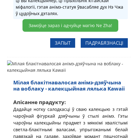
ці вы калекцыянер, ці прыхільнік кітайскай
міфалогіі, гэтая анімэ-статуя ўвасабляе дух Нэ Чжа
ў цудоўных дэталях.
Замоўце зараз і адчуйце магію Ne Zha!
ЗАПЫТ
ПАДРАБЯЗНАСЦІ
Мілая блакітнавалосая анімэ-дзяўчына
на воблаку - калекцыйная лялька Kawaii
Апісанне прадукту:
Дадайце нотку салодкасці ў сваю калекцыю з гэтай
чароўнай фігуркай дзяўчыны ў стылі анімэ. Гэты
чароўны калекцыйны прадмет з мяккімі хвалістымі
светла-блакітнымі валасамі, упрыгожанымі белай
павязкай на галаве, захоўвае момант пяшчотнай