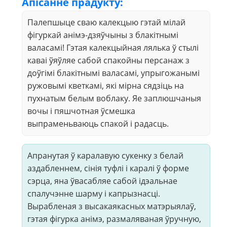
Апісанне прадукту:
Палепшыце сваю калекцыю гэтай мілай
фігуркай анімэ-дзяўчыны з блакітнымі
валасамі! Гэтая калекцыйная лялька ў стылі
каваі ўяўляе сабой спакойны персанаж з
доўгімі блакітнымі валасамі, упрыгожанымі
ружовымі кветкамі, які мірна сядзіць на
пухнатым белым воблаку. Яе заплюшчаныя
вочы і пяшчотная ўсмешка
выпраменьваюць спакой і радасць.
Апранутая ў каралавую сукенку з белай
аздабленнем, сінія туфлі і каралі ў форме
сэрца, яна ўвасабляе сабой ідэальнае
спалучэнне шарму і капрызнасці.
Вырабленая з высакаякасных матэрыялаў,
гэтая фігурка анімэ, размаляваная ўручную,