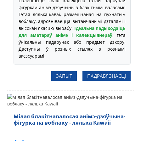
Палепшыце сваю калекцыю гэтай чароўнай
фігуркай анімэ-дзяўчыны з блакітнымі валасамі!
Гэтая лялька-каваі, размешчаная на пухнатым
воблаку, адрозніваецца вытанчанымі дэталямі і
высокай якасцю вырабу.
Ідэальна падыходзіць
для аматараў анімэ і калекцыянераў
, гэта
ўнікальны падарунак або прадмет дэкору.
Даступны ў розных стылях з рознымі
аксэсуарамі.
ЗАПЫТ
ПАДРАБЯЗНАСЦІ
Мілая блакітнавалосая анімэ-дзяўчына-
фігурка на воблаку - лялька Kawaii