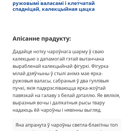
ружовымі валасамі і клетчатай
спадніцай, калекцыйная цацка
Апісанне прадукту:
Дадайце нотку чароўнага шарму ў сваю
калекцыю з дапамогай гэтай вытанчана
вырабленай калекцыйнай фігуркі. Фігурка
мілай дзяўчыны ў стылі анімэ мае ярка-
ружовыя валасы, сабраныя ў два гуллівыя
пучкі, якія падкрэсліваюцца ярка-жоўтай
павязкай на галаву з белай дэталлю. Яе вялікія,
выразныя вочы і далікатныя рысы твару
надаюць ёй чароўны і нявінны выгляд.
Яна апранута ў чароўны светла-блакітны топ