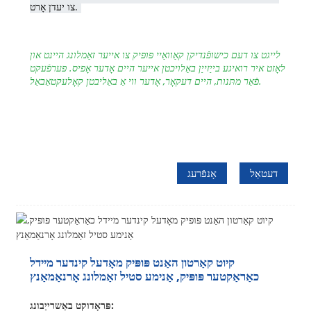
צו יעדן אָרט.
לייגט צו דעם כישופֿנדיקן קאַוואַיי פּופּיק צו אייער זאַמלונג היינט און
לאָזט איר רואיגע בייַזייַן באַלויכטן אייער היים אָדער אָפיס. פּערפֿעקט
פֿאַר מתּנות, היים דעקאָר, אָדער ווי אַ באַליבטן קאָלעקטאַבאַל.
דעטאַל
אָנפֿרעג
קיוט קאַרטון האַנט פּופּיק מאָדעל קינדער מיידל
כאַראַקטער פּופּיק, אַנימע סטיל זאַמלונג אָרנאַמאַנץ
פּראָדוקט באַשרייַבונג: