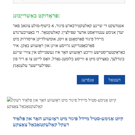
פּראָדוקט באַשרייַבונג:
אנטדעקט די שיינע קאלעקטירבארע פיגור, א כּישוף-פולע צוגאב פאר
יעדן אנימע ענטוזיאַסט אדער שפּילצייַג קאלעקטאָר. די באַצויבערנדע
מיידל פיגור פֿאַרמאָגט אַ זיסן, אומשולדיקן אויסדרוק מיט
פֿאַרכאַפּנדיקע גרויסע אויגן און ראָזעווע באַקן. איר
כאַראַקטעריסטישע ווייכע ראָזעווע האָר איז געשטיילט אין צוויי שיינע
בונדלעך, באַצירט מיט אַ ווייסע בלומען-נאָדל, וואָס לייגט צו אַ ריר פון
שפּילערישער עלעגאַנץ.
דעטאַל
אָנפֿרעג
קיוט אַנימע-סטיל מיידל פיגור מיט ראָזעווע האָר און פּלאַיד
רעקל קאַלעקטאַבאַל צאַצקע