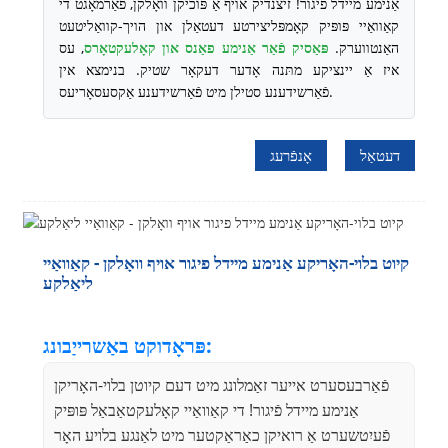
אַנימע מיידל פֿיגור! זיצנדיק אויף אַ פּוכיקן וואָלקן, פֿאַרמאָגט די
קאַוואַיי פּופּיק קאָמפּליצירטע דעטאַלן און הויך-קוואַליטעט
האַנטווערק.
פּאַסיק פֿאַר אַנימע פאַנס און קאָלעקטאָרס
, עס
איז אַ יינציקע מתּנה אָדער דעקאָר שטיק. בנימצא אין
פֿאַרשידענע סטילן מיט פֿאַרשידענע אַקסעסאָריעס.
דעטאַל
אָנפֿרעג
קיוט בלוי-האָריקע אַנימע מיידל פיגור אויף וואָלקן - קאַוואַיי
ליאַלקע
פּראָדוקט באַשרייַבונג:
פֿאַרבעסערט אייער זאַמלונג מיט דעם קיוטן בלוי-האָריקן
אַנימע מיידל פֿיגור! די קאַוואַיי קאָלעקטאַבאַל פּופּיק
פֿעיִטשערט אַ רואיקן כאַראַקטער מיט לאַנגע בלויע האָר