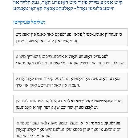
קיוט אנימע מיידל פיגור מיט ראָזעווע האָר, געל קלייד און
ווייסע בלומען נאָדל - קאָלעקטאַבאַל קאַוואַי צאַצקע
שליסל פֿעיִקייטן:
כיינעוודיק אַנימע-סטיל פּלאַן:
פערפעקט פֿאַר פאַנס פון יאַפּאַניש
אַנימאַציע און קיוט כאַראַקטער פיגורן.
לעבעדיק ראָזעווע האָר:
א אויסגעצייכנטע שטריך מיט אַ
שפּילעריש בונד האָר סטיל און אַ דעליקאַט ווייַס בלום אַקסעסאָרי.
מאָדערן אַוטפֿיט:
פֿאַרמאָגט אַ העל געל קלייד, ווײַס לאַנג-אַרבל
העמד, און קאָאָרדינירטע זאָקן און שיך.
הויך-קוואַליטעט קאָלעקטאַבאַל:
אידעאַל פֿאַר אויסשטעלונג אין
שלאָפצימערן, שרייַבטישן, אָדער קוריאָ קאַבינעטן.
פּערפֿעקטע מתּנה:
אן אויסגעצייכנטע מתּנה פֿאַר געבורטסטאָגן,
יום־טובֿים, צי פֿאַר יעדן ספּעציעלן געלעגנהייט פֿאַר קאָלעקטאָרן
און אַנימע ליבהאָבער.