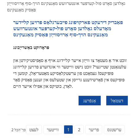
פאַבריק דירעקט פארקויפונג פייבערגלאַס פרויען קליידער
מאָדעלס גאָלדען סאָרט פול-קערפּער אונטערוועש
מאַנעקינס הויך-סוף אַרויסווייַזן פּאַסיק מאַנעקינס
פּראָדוקט באַשרייַבונג
זוכט איר אַ מעטאָד צו ווייַזן אייער קליידונג אויף אַ סאָפיסטיקירטן און
עלעגאַנטן שטייגער? זוכט נישט ווייטער ווי אונדזערע פרויען קליידונג
פּופּיקעס! געמאַכט פון ערשטקלאַסיקע מאַטעריאַלן, קומען די
פּופּיקעס אין פֿאַרשידענע גרייסן און שטעלעס און זענען פּאַסיק פֿאַר
לאַדן, בוטיקס און אפילו אייער היים.
דעטאַל
אָנפֿרעג
ערשטנס
פריער
2
1
ווייטער
לעצט
סך־הכּל 2