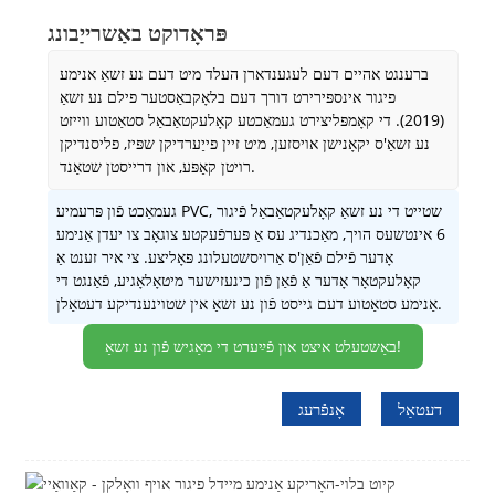
פּראָדוקט באַשרייַבונג
ברענגט אהיים דעם לעגענדארן העלד מיט דעם נע זשאַ אנימע
פיגור אינספּירירט דורך דעם בלאָקבאַסטער פילם נע זשאַ
(2019). די קאָמפּליצירט געמאַכטע קאָלעקטאַבאַל סטאַטוע ווייזט
נע זשאַ'ס יקאָנישן אויסזען, מיט זיין פייַערדיקן שפּיז, פליסנדיקן
רויטן קאַפּע, און דרייסטן שטאַנד.
געמאַכט פֿון פּרעמיע PVC, שטייט די נע זשאַ קאָלעקטאַבאַל פֿיגור
6 אינטשעס הויך, מאַכנדיג עס אַ פּערפֿעקטע צוגאָב צו יעדן אַנימע
אָדער פֿילם פֿאַן'ס אַרויסשטעלונג פּאָליצע. צי איר זענט אַ
קאָלעקטאָר אָדער אַ פֿאַן פֿון כינעזישער מיטאָלאָגיע, פֿאַנגט די
אַנימע סטאַטוע דעם גייסט פֿון נע זשאַ אין שטוינענדיקע דעטאַלן.
באַשטעלט איצט און פֿײַערט די מאַגיש פֿון נע זשאַ!
דעטאַל
אָנפֿרעג