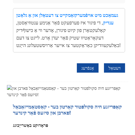
געמאַכט מיט אויפֿמערקזאַמקייט צו דעטאַלן און אַ גלאַטן
ענדיק
, די פיגור איז פערפעקט פֿאַר אַנימע ענטוזיאַסטן,
קאָלעקטאָרן פון קיוט פיגורן, אָדער ווי אַ כּישוףֿדיק
דעקאָראַטיוו שטיק פֿאַר יעדן אָרט. לייגט צו דעם
באַלעקעוודיקן כאַראַקטער צו אייער אַרויסשטעלונג הייַנט!
דעטאַל
אָנפֿרעג
קאַפּריזנע חיה סקולפּטור קאַרטון בער - קאַסטאַמייזאַבאַל
פארבן און סיזעס פֿאַר קינדער!
פּראָדוקט באַשרייַבונג