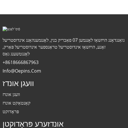
גואַנגדאָנג הויזשאָו לאָנגמען 07 פאַבריק בנין, לאָנגמענהאָנג אינדוסטריעל
זאָנע, הויזשאָו אינדוסטריעל טראַנספער אינדוסטריעל פּאַרק,
לאָנגטשענג גאַס
+8618666867963
Info@oepins.com
וועגן אונדז
וועגן אונדז
קאָנטאַקט אונדז
פּראָדוקט
אונדזערע פּראָדוקטן