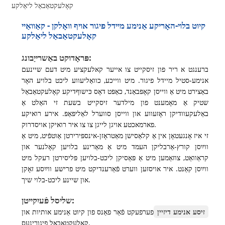
קיוט בלוי-האָריקע אַנימע מיידל פיגור אויף וואָלקן - קאַוואַיי
קאָלעקטאַבאַל ליאַלקע
פּראָדוקט באַשרייַבונג:
ברענגט א ריר פון זיסקייט צו אייער קאלעקציע מיט דעם שיינעם
אנימע-סטיל מיידל פיגור. מיט ווייכע, כוואַליעווע ליכט בלויע האָר
באַצירט מיט אַ ווייסן קאָפּבאַנד, כאַפּט דאָס כּישוףדיקע קאָלעקטאַבאַל
שטיק אַ מאָמענט פון מילדער זיסקייט בשעת זי האַלט אַ
באַלעקעוודיקן ראָזעווע און ווייסן סווערל לאַליפּאַפּ. אירע רואיקע
פארמאכטע אויגן לייגן צו צו איר רואיקן אויסדרוק.
זי איז אָנגעטאָן אין אַ קלאַסישן מאַטראָזן-אינספּירירטן אַוטפֿיט, מיט אַ
ווײַסן קורץ-אַרבליקן העמד מיט אַ מאַרינע בלויען קאָלנער און
קראַוואַט, צוזאַמען מיט אַ פּאַסיקן ליכט-בלויען פּליסירטן רעקל מיט
ווײַסן קאַנט. איר אויסזען ווערט פֿאַרענדיקט מיט פרישע ווײַסע זאָקן
און שיינע ליכט-בלוי שיך.
שליסל פֿעיִקייטן:
זיסע אנימע דיזיין
פערפעקט פֿאַר פאַנס פון קיוט אַנימע אותיות און
קאַלעקטאַבאַל פיגורינעס.