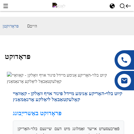
היים
פּראָדוקטן
פּראָדוקט
קיוט בלוי-האָריקע אַנימע מיידל פיגור אויף וואָלקן - קאַוואַיי
קאָלעקטאַבאַל ליאַלקע אָרנאַמאַנץ
פּראָדוקט באַשרייַבונג
פֿאַרבעסערט אייער זאַמלונג מיט דעם שיינעם בלוי-האָריקן