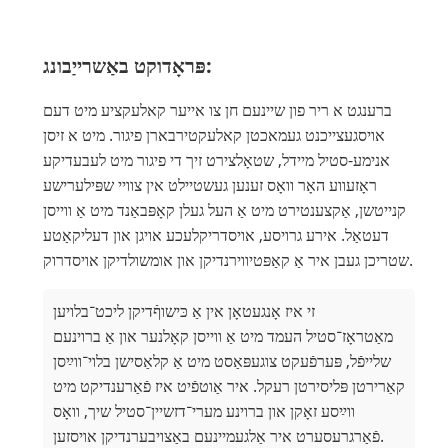
פּראָדוקט באַשרייַבונג:
ברענגט א ריר פון שיינעם חן צו אייער קאלעקציע מיט דעם
אויסגעצייכנט געמאכטן קאלעקטירבארן פיגור. מיט א זיסן
אנימע-סטיל מיידל, שטאָלצירט זיך די פיגור מיט לעבעדיקע
ראָזעווע האָר וואָס זענען געשטיילט אין צוויי שפּילערישע
קנייטשן, אַקצענטירט מיט אַ העל געלן קאָפּבאַנד מיט אַ ווייסן
דעטאַל. אירע גרויסע, אויסדריקלעכע אויגן און דעליקאַטע
שטריכן געבן איר אַ קאַפּטיווירנדיקן און אומשולדיקן אויסדרוק.
זי איז אָנגעטאָן אין אַ כּישוףֿדיקן ליכט־בלויען
מאַטראָז־סטיל העמד מיט אַ ווייסן קאָלנער און אַ ברוינעם
שלייפֿל, פּערפֿעקט צוגעפּאַסט מיט אַ קלאַסישן בלוי־ווײַסן
קאַרירטן פּליסירטן רעקל. איר אַוטפֿיט איז פֿאַרענדיקט מיט
ווײַסע זאָקן און ברוינע מערי־דזשיין־סטיל שיך, וואָס
פֿאַרגרעסערט איר אַלגעמיינעם באַצויבערנדיקן אויסזען.