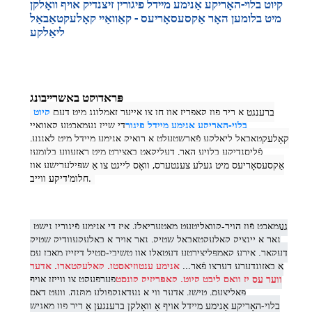
קיוט בלוי-האָריקע אַנימע מיידל פיגורין זיצנדיק אויף וואָלקן
מיט בלומען האָר אַקסעסאָריעס - קאַוואַיי קאָלעקטאַבאַל
ליאַלקע
פּראָדוקט באַשרייַבונג
ברענגט אַ ריר פון קאַפּריז און חן צו אייער זאַמלונג מיט דעם
קיוט
בלוי-האָריקע אַנימע מיידל פיגור
די שיין געמאכטע קאַוואַיי
קאָלעקטאַבאַל ליאַלקע פֿאָרשטעלט אַ רואיק אַנימע מיידל מיט לאַנגע,
פֿליסנדיקע בלויע האָר, דעליקאַט באַצירט מיט ראָזעווע בלומען
אַקסעסאָריעס מיט געלע צענטערס, וואָס לייגט צו אַ שפּילערישע און
חלומ'דיקע ווייב.
געמאַכט פֿון הויך-קוואַליטעט מאַטעריאַלן, איז די אַנימע פֿיגורין נישט
נאָר אַ יינציק קאָלעקטאַבאַל שטיק, נאָר אויך אַ באַלעקעוודיק שטיק
דעקאָר. אירע קאָמפּליצירטע דעטאַלן און טשיבי-סטיל דיזיין מאַכן עס
אַ באַזונדערע דערצו פֿאַר...
אַנימע ענטוזיאַסטן, קאָלעקטאָרן, אָדער
ווער עס יז וואָס ליבט קיוט, קאַפּריזיק קונסט
פערפעקט צו ווייזן אויף
פּאָליצעס, טישן, אדער ווי אַ געדאַנקפולע מתּנה, וועט דאָס
בלוי-האָריקע אַנימע מיידל אויף אַ וואָלקן ברענגען אַ ריר פון מאַגיש