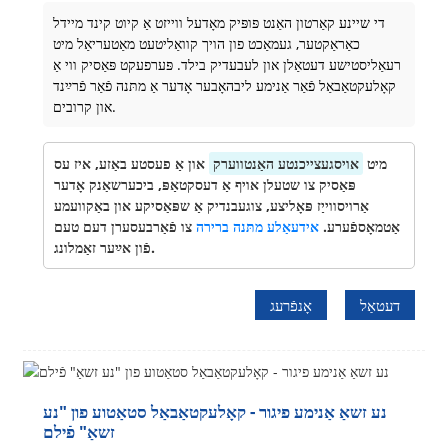
די שיינע קאַרטון האַנט פּופּיק מאָדעל ווייזט אַ קיוט קינד מיידל
כאַראַקטער, געמאַכט פון הויך קוואַליטעט מאַטעריאַל מיט
רעאַליסטישע דעטאַלן און לעבעדיק בילד. פּערפעקט פּאַסיק ווי אַ
קאָלעקטאַבאַל פֿאַר אַנימע ליבהאָבער אָדער אַ מתּנה פֿאַר פֿרײַנד
און קרובים.
מיט
אויסגעצייכנטע האַנטווערק
און אַ פעסטע באַזע, איז עס
פּאַסיק צו שטעלן אויף אַ דעסקטאַפּ, ביכערשאַנק אָדער
אַרויסווייַז פּאָליצע, צוגעבנדיק אַ שפּאַסיקע און באַקוועמע
אַטמאָספֿערע.
אידעאַלע מתּנה ברירה
צו פֿאַרבעסערן דעם טעם
פֿון אײַער זאַמלונג.
דעטאַל
אָנפֿרעג
נע זשאַ אַנימע פיגור - קאָלעקטאַבאַל סטאַטוע פון ​​"נע
זשאַ" פֿילם