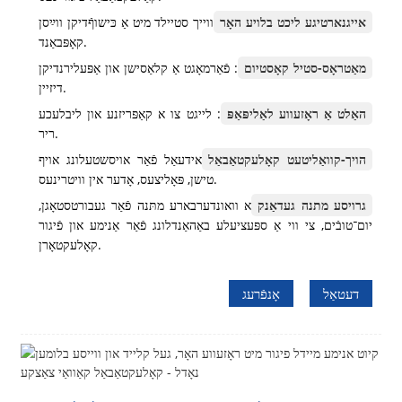
אייגנארטיגע ליכט בלויע האָר
ווייך סטיילד מיט אַ כּישוףֿדיקן ווײַסן
קאָפּבאַנד.
מאַטראָס-סטיל קאָסטיום
: פֿאַרמאָגט אַ קלאַסישן און אַפּעלירנדיקן
דיזיין.
האַלט אַ ראָזעווע לאַליפּאַפּ
: לייגט צו א קאַפּריזנע און ליבלעכע
ריר.
הויך-קוואַליטעט קאָלעקטאַבאַל
אידעאַל פֿאַר אויסשטעלונג אויף
טישן, פּאָליצעס, אָדער אין וויטרינעס.
גרויסע מתנה געדאַנק
א וואונדערבארע מתּנה פֿאַר געבורטסטאָגן,
יום־טובֿים, צי ווי אַ ספּעציעלע באַהאַנדלונג פֿאַר אַנימע און פֿיגור
קאָלעקטאָרן.
דעטאַל
אָנפֿרעג