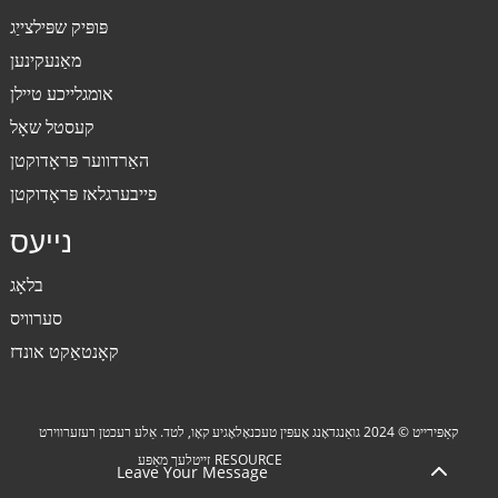
פּופּיק שפּילצייַג
מאַנעקינען
אומגלייכע טיילן
קעסטל שאָל
האַרדווער פּראָדוקטן
פייבערגלאז פּראָדוקטן
נייעס
בלאָג
סערוויס
קאָנטאַקט אונדז
קאַפּירייט © 2024 גואַנגדאָנג אָעפּין טעכנאָלאָגיע קאָו, לטד. אַלע רעכטן רעזערווירט
RESOURCE
זייטלעך מאַפּע
Leave Your Message