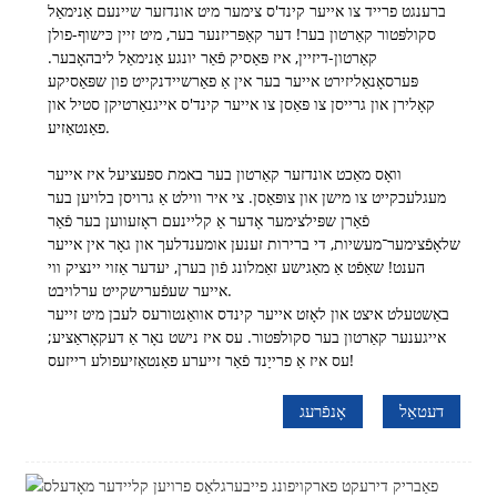
ברענגט פרייד צו אייער קינד'ס צימער מיט אונדזער שיינעם אַנימאַל
סקולפּטור קאַרטון בער! דער קאַפּריזנער בער, מיט זיין כּישוף-פולן
קאַרטון-דיזיין, איז פּאַסיק פֿאַר יונגע אַנימאַל ליבהאָבער.
פּערסאָנאַליזירט אייער בער אין אַ פאַרשיידנקייט פון שפּאַסיקע
קאָלירן און גרייסן צו פּאַסן צו אייער קינד'ס אייגנאַרטיקן סטיל און
פאַנטאַזיע.
וואָס מאַכט אונדזער קאַרטון בער באמת ספּעציעל איז אייער
מעגלעכקייט צו מישן און צופּאַסן. צי איר ווילט אַ גרויסן בלויען בער
פֿאַרן שפּילצימער אָדער אַ קליינעם ראָזעווען בער פֿאַר
שלאָפֿצימער־מעשיות, די ברירות זענען אומענדלעך און גאָר אין אייער
הענט! שאַפֿט אַ מאַגישע זאַמלונג פֿון בערן, יעדער אַזוי יינציק ווי
אייער שעפֿערישקייט ערלויבט.
באַשטעלט איצט און לאָזט אייער קינדס אוואַנטורעס לעבן מיט זייער
אייגענער קאַרטון בער סקולפּטור. עס איז נישט נאָר אַ דעקאָראַציע;
עס איז אַ פרייַנד פֿאַר זייערע פאַנטאַזיעפולע רייזעס!
דעטאַל
אָנפֿרעג