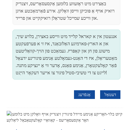
באַצירט מיט ראָזעווע בלומען אַקסעסאָריעס, זיצנדיק
רואיק אויף אַ פּוכיקן ווייסן וואָלקן. אירע פֿאַרמאַכטע אויגן
און ווייכע שמייכל שטראַלן רואיקקייט און פרייד.
אנגעטון אין א קאראל קלייד מיט ווייסע באצירן, בלויע שיך,
און א הארץ-פארמיגע האַלזבאַנד, איז זי א פערפעקטע
מישונג פון חן און קאַפּריז. געמאַכט פון הויך-קוואַליטעט
מאַטעריאַלן, איז די האַנט-געמאָלטע אַנימע פיגורינע ידעאַל
פֿאַר קאָלעקטאָרן, אַנימע פאַנס, אָדער ווי אַ יינציקע מתּנה.
לייגט צו די טשיבי-סטיל פיגור צו אייער דעקאָר הייַנט!
דעטאַל
אָנפֿרעג