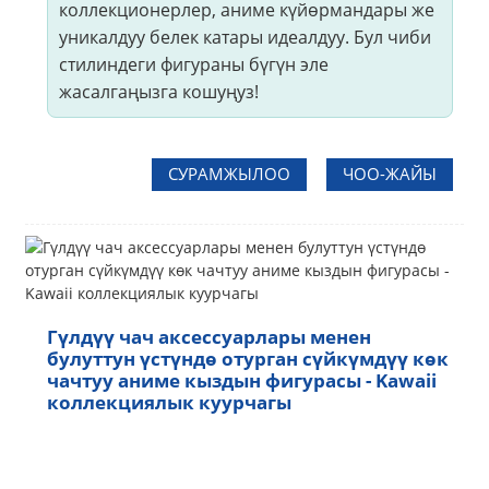
коллекционерлер, аниме күйөрмандары же
уникалдуу белек катары идеалдуу. Бул чиби
стилиндеги фигураны бүгүн эле
жасалгаңызга кошуңуз!
СУРАМЖЫЛОО
ЧОО-ЖАЙЫ
Гүлдүү чач аксессуарлары менен
булуттун үстүндө отурган сүйкүмдүү көк
чачтуу аниме кыздын фигурасы - Kawaii
коллекциялык куурчагы