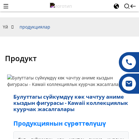
Үй
продукциялар
Продукт
Булуттагы сүйкүмдүү көк чачтуу аниме
кыздын фигурасы - Kawaii коллекциялык
куурчак жасалгалары
Продукциянын сүрөттөлүшү