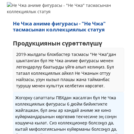
Не Чжа аниме фигурасы - "Не Чжа"
тасмасынан коллекциялык статуя
Продукциянын сүрөттөлүшү
2019-жылдагы блокбастер тасмасы "Не Чжа"дан
шыктанган бул Не Чжа аниме фигурасы менен
легендарлуу баатырды үйгө алып келиңиз. Бул
татаал коллекциялык айкел Не Чжанын оттуу
найзасы, узун кызыл плашы жана тайманбас
турушу менен культтук келбетин көрсөтөт.
Жогорку сапаттагы ПВХдан жасалган бул Не Чжа
коллекциялык фигурасы 6 дюйм бийиктикте
жайгашкан, бул аны ар кандай аниме же кино
күйөрмандарынын көргөзмө текчесине эң сонун
кошумча кылат. Сиз коллекционер болсоңуз да,
кытай мифологиясынын күйөрманы болсоңуз да,