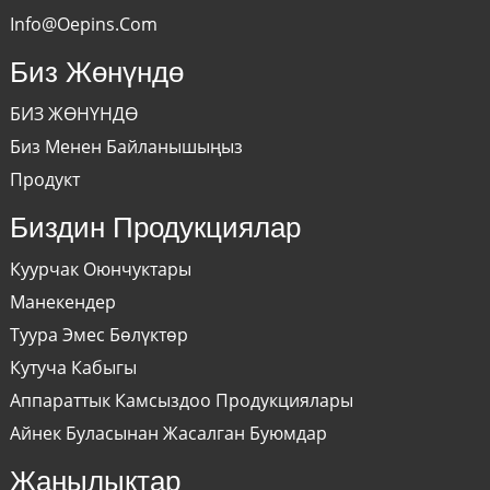
Info@oepins.com
Биз Жөнүндө
БИЗ ЖӨНҮНДӨ
Биз Менен Байланышыңыз
Продукт
Биздин Продукциялар
Куурчак Оюнчуктары
Манекендер
Туура Эмес Бөлүктөр
Кутуча Кабыгы
Аппараттык Камсыздоо Продукциялары
Айнек Буласынан Жасалган Буюмдар
Жаңылыктар