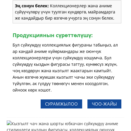
Эң сонун белек:
Коллекционерлер жана аниме
сүйүүчүлөрү үчүн туулган күндөргө, майрамдарга
же кандайдыр бир өзгөчө учурга эң сонун белек.
Продукциянын сүрөттөлүшү:
Бул сүйкүмдүү коллекциялык фигураны табыңыз, ал
ар кандай аниме күйөрмандары же оюнчук
коллекционерлери үчүн сүйкүмдүү кошумча. Бул
сүйкүмдүү кыздын фигурасы таттуу, күнөөсүз жүзүн,
чоң көздөрүн жана кызгылт жаактарын камтыйт.
Анын өзгөчө жумшак кызгылт чачы эки сүйкүмдүү
түйүлгөн, ак гүлдүү төөнөгүч менен кооздолгон,
ойноок көрк кошот.
СУРАМЖЫЛОО
ЧОО-ЖАЙЫ