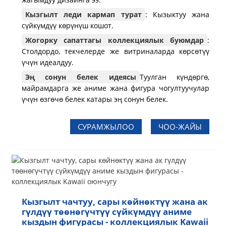
Кызгылт леди кармап турат
: Кызыктуу жана
сүйкүмдүү көрүнүш кошот.
Жогорку сапаттагы коллекциялык буюмдар
:
Столдордо, текчелерде же витриналарда көрсөтүү
үчүн идеалдуу.
Эң сонун белек идеясы
Туулган күндөргө,
майрамдарга же аниме жана фигура чогултуучулар
үчүн өзгөчө белек катары эң сонун белек.
СУРАМЖЫЛОО
ЧОО-ЖАЙЫ
Кызгылт чачтуу, сары көйнөктүү жана ак
гүлдүү төөнөгүчтүү сүйкүмдүү аниме
кыздын фигурасы - коллекциялык Kawaii