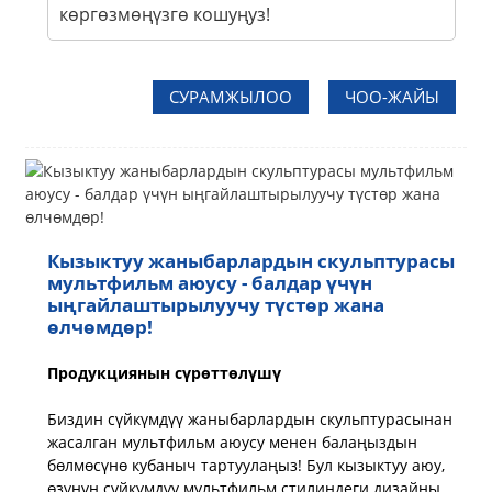
көргөзмөңүзгө кошуңуз!
СУРАМЖЫЛОО
ЧОО-ЖАЙЫ
Кызыктуу жаныбарлардын скульптурасы
мультфильм аюусу - балдар үчүн
ыңгайлаштырылуучу түстөр жана
өлчөмдөр!
Продукциянын сүрөттөлүшү
Биздин сүйкүмдүү жаныбарлардын скульптурасынан
жасалган мультфильм аюусу менен балаңыздын
бөлмөсүнө кубаныч тартуулаңыз! Бул кызыктуу аюу,
өзүнүн сүйкүмдүү мультфильм стилиндеги дизайны