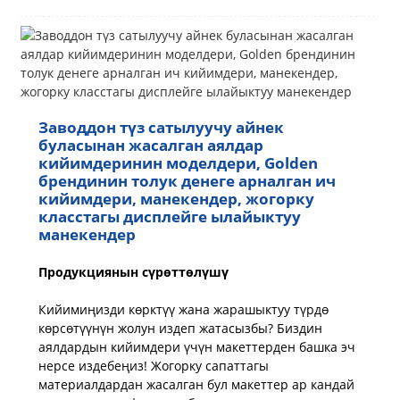
Заводдон түз сатылуучу айнек
буласынан жасалган аялдар
кийимдеринин моделдери, Golden
брендинин толук денеге арналган ич
кийимдери, манекендер, жогорку
класстагы дисплейге ылайыктуу
манекендер
Продукциянын сүрөттөлүшү
Кийимиңизди көрктүү жана жарашыктуу түрдө
көрсөтүүнүн жолун издеп жатасызбы? Биздин
аялдардын кийимдери үчүн макеттерден башка эч
нерсе издебеңиз! Жогорку сапаттагы
материалдардан жасалган бул макеттер ар кандай