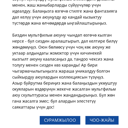
менен, жаш жаныбарларды сүйүүчүлөр үчүн
идеалдуу. Балаңызга өзгөчө стилге жана фантазияга
дал келүү үчүн аюуңузду ар кандай кызыктуу
түстөрдө жана өлчөмдөрдө ыңгайлаштырыңыз.
Биздин мультфильм аюуну чындап өзгөчө кылган
нерсе - бул сиздин аралаштырып, дал келтире билүү
жөндөмүңүз. Оюн бөлмөсү үчүн чоң көк аюуну же
уктаар алдындагы жомоктор үчүн кичинекей
кызгылт аюуну кааласаңыз да, тандоо чексиз жана
толугу менен сизден көз каранды! Ар бири
чыгармачылыгыңызга жараша уникалдуу болгон
сыйкырдуу аюулардын коллекциясын түзүңүз.
Азыр буйрутма бериңиз жана балаңыздын укмуштуу
окуяларын өздөрүнүн жекече жасалган мультфильм
аюу скульптурасы менен жандандырыңыз. Бул жөн
гана жасалга эмес; бул алардын элестетүү
саякаттары үчүн дос!
СУРАМЖЫЛОО
ЧОО-ЖАЙЫ