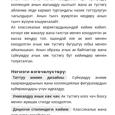
коллекция анын жагымдуу кызгылт жана ак түстөгү
айланма леди кармап тургандагы назик таттуулугун
чагылдырат. Анын тынч жумулган көздөрү анын
тынч жүзүнө кошумчалайт.
Ал классикалык моряктардыкындай кийим кийип,
кочкул көк жакалуу жана галстук менен кооздолгон ак
кыска жеңдүү топ, ошондой эле ак жип менен
кооздолгон ачык көк түстөгү бүгүштүү юбка менен
айкалышкан. Анын образы ачык ак байпактар ​​жана
сүйкүмдүү ачык көк түстөгү бут кийимдер менен
толукталган.
Негизги өзгөчөлүктөрү:
Таттуу аниме дизайны
: Сүйкүмдүү аниме
каармандарынын жана коллекциялык фигуралардын
күйөрмандары үчүн идеалдуу.
Уникалдуу ачык көк чач
Ак түстөгү кооз чач боосу
менен жумшак стилде кооздолгон.
Деңизчи стилиндеги кийим
: Классикалык жана
жагымдуу дизайнга ээ.