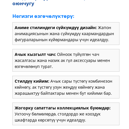
оюнчугу
Негизги өзгөчөлүктөрү:
Аниме стилиндеги сүйкүмдүү дизайн:
Жапон
анимациясынын жана сүйкүмдүү каармандардын
фигураларынын күйөрмандары үчүн идеалдуу.
Ачык кызгылт чач:
Ойноок түйүлгөн чач
жасалгасы жана назик ак гүл аксессуары менен
өзгөчөлөнүп турат.
Стилдүү кийим:
Ачык сары түстөгү комбинезон
көйнөгү, ак түстөгү узун жеңдүү көйнөгү жана
жарашыктуу байпактары менен бут кийими бар.
Жогорку сапаттагы коллекциялык буюмдар:
Уктоочу бөлмөлөрдө, столдордо же кооздук
шкафтарда көрсөтүү үчүн идеалдуу.