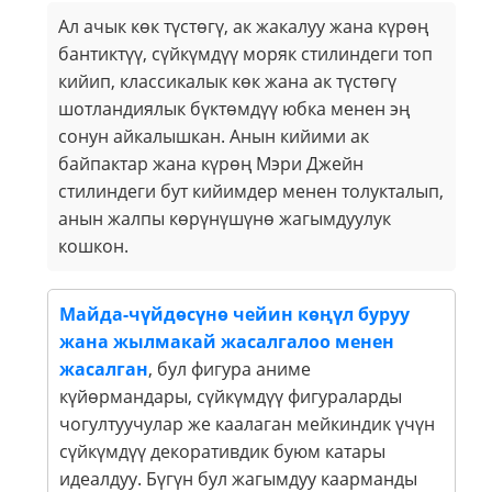
Ал ачык көк түстөгү, ак жакалуу жана күрөң
бантиктүү, сүйкүмдүү моряк стилиндеги топ
кийип, классикалык көк жана ак түстөгү
шотландиялык бүктөмдүү юбка менен эң
сонун айкалышкан. Анын кийими ак
байпактар ​​жана күрөң Мэри Джейн
стилиндеги бут кийимдер менен толукталып,
анын жалпы көрүнүшүнө жагымдуулук
кошкон.
Майда-чүйдөсүнө чейин көңүл буруу
жана жылмакай жасалгалоо менен
жасалган
, бул фигура аниме
күйөрмандары, сүйкүмдүү фигураларды
чогултуучулар же каалаган мейкиндик үчүн
сүйкүмдүү декоративдик буюм катары
идеалдуу. Бүгүн бул жагымдуу каарманды