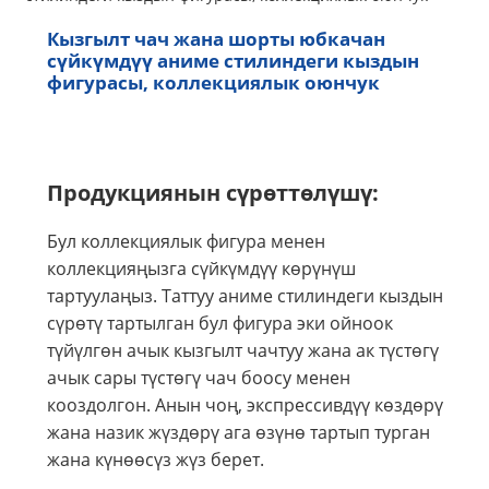
Кызгылт чач жана шорты юбкачан
сүйкүмдүү аниме стилиндеги кыздын
фигурасы, коллекциялык оюнчук
Продукциянын сүрөттөлүшү:
Бул коллекциялык фигура менен
коллекцияңызга сүйкүмдүү көрүнүш
тартуулаңыз. Таттуу аниме стилиндеги кыздын
сүрөтү тартылган бул фигура эки ойноок
түйүлгөн ачык кызгылт чачтуу жана ак түстөгү
ачык сары түстөгү чач боосу менен
кооздолгон. Анын чоң, экспрессивдүү көздөрү
жана назик жүздөрү ага өзүнө тартып турган
жана күнөөсүз жүз берет.