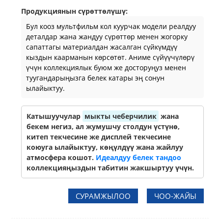
Продукциянын сүрөттөлүшү:
Бул кооз мультфильм кол куурчак модели реалдуу
деталдар жана жандуу сүрөттөр менен жогорку
сапаттагы материалдан жасалган сүйкүмдүү
кыздын каарманын көрсөтөт. Аниме сүйүүчүлөрү
үчүн коллекциялык буюм же досторуңуз менен
туугандарыңызга белек катары эң сонун
ылайыктуу.
Катышуучулар
мыкты чеберчилик
жана
бекем негиз, ал жумушчу столдун үстүнө,
китеп текчесине же дисплей текчесине
коюуга ылайыктуу, көңүлдүү жана жайлуу
атмосфера кошот.
Идеалдуу белек тандоо
коллекцияңыздын табитин жакшыртуу үчүн.
СУРАМЖЫЛОО
ЧОО-ЖАЙЫ