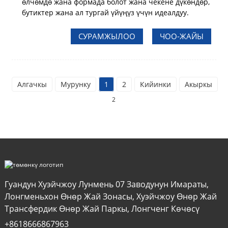
өлчөмдө жана формада болот жана чекене дүкөндөр,
бутиктер жана ал тургай үйүңүз үчүн идеалдуу.
СУРАМЖЫЛОО
ЧОО-ЖАЙЫ
Алгачкы
Мурунку
1
2
Кийинки
Акыркы
Ж
2
Гуандун Хуэйчжоу Лунмень 07 Заводунун Имараты,
Лонгменьхон Өнөр Жай Зонасы, Хуэйчжоу Өнөр Жай
Трансфердик Өнөр Жай Паркы, Лонгченг Көчөсү
+8618666867963