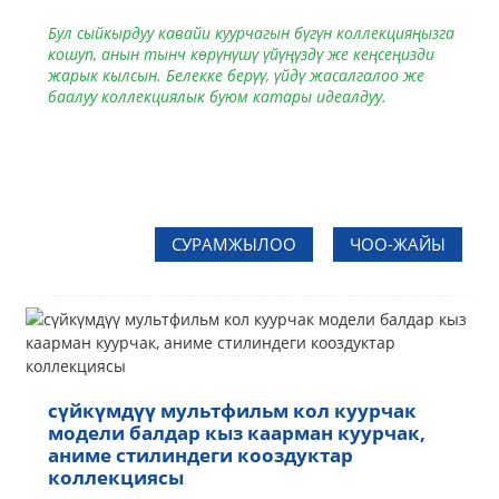
Бул сыйкырдуу кавайи куурчагын бүгүн коллекцияңызга
кошуп, анын тынч көрүнүшү үйүңүздү же кеңсеңизди
жарык кылсын. Белекке берүү, үйдү жасалгалоо же
баалуу коллекциялык буюм катары идеалдуу.
СУРАМЖЫЛОО
ЧОО-ЖАЙЫ
сүйкүмдүү мультфильм кол куурчак
модели балдар кыз каарман куурчак,
аниме стилиндеги кооздуктар
коллекциясы