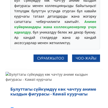
Бул сүйкүмдүү көк чачтуу аниме кыздын
фигурасы менен коллекцияңызды байытыңыз!
Үлпүлдөк булуттун үстүндө отурган бул кавайи
куурчагы татаал деталдарды жана жогорку
сапаттагы чеберчиликти камтыйт.
Аниме
күйөрмандары жана коллекционерлер үчүн
идеалдуу
, бул уникалдуу белек же декор буюму.
Ар кандай стилдерде жана ар кандай
аксессуарлар менен жеткиликтүү.
СУРАМЖЫЛОО
ЧОО-ЖАЙЫ
Булуттагы сүйкүмдүү көк чачтуу аниме
кыздын фигурасы - Kawaii куурчагы