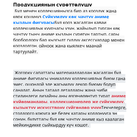
Продукциянын сүрөттөлүшү
Бул менен коллекцияңызга бир аз кооздук жана
көрк кошуңуз
Сүйкүмдүү көк чачтуу аниме
кыздын фигурасы
Бул кооз жасалган каваи
коллекциялык куурчагы узун, жайылып турган көк
чачтуу тынч аниме кыздын сүрөтүн тартып, сары
борборлору бар кызгылт гүлдүү аксессуарлар менен
кооздолгон, ойноок жана кыялкеч маанай
тартуулайт.
Жогорку сапаттагы материалдардан жасалган бул
аниме фигурасы уникалдуу коллекциялык буюм гана
эмес, ошондой эле жагымдуу декор буюму болуп
саналат. Анын татаал деталдары жана чиби
стилиндеги дизайны аны өзгөчөлөнтүп турат
аниме
күйөрмандары, коллекционерлер же сүйкүмдүү,
кызыктуу искусствону сүйгөндөр үчүн
Текчелерге,
столдорго коюуга же белек катары колдонууга эң
сонун, булуттагы бул көк чачтуу аниме кыз каалаган
мейкиндикке сыйкырдуу күч кошот.