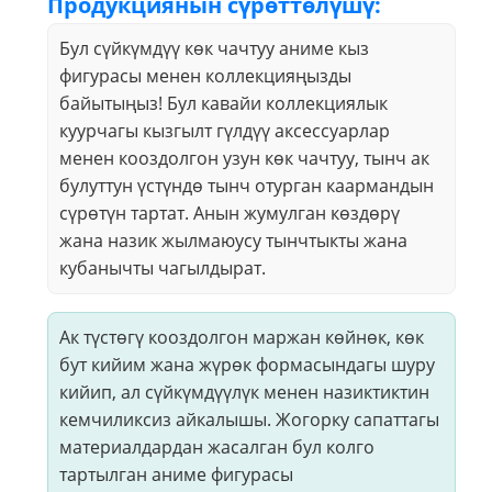
Продукциянын сүрөттөлүшү:
Бул сүйкүмдүү көк чачтуу аниме кыз
фигурасы менен коллекцияңызды
байытыңыз! Бул кавайи коллекциялык
куурчагы кызгылт гүлдүү аксессуарлар
менен кооздолгон узун көк чачтуу, тынч ак
булуттун үстүндө тынч отурган каармандын
сүрөтүн тартат. Анын жумулган көздөрү
жана назик жылмаюусу тынчтыкты жана
кубанычты чагылдырат.
Ак түстөгү кооздолгон маржан көйнөк, көк
бут кийим жана жүрөк формасындагы шуру
кийип, ал сүйкүмдүүлүк менен назиктиктин
кемчиликсиз айкалышы. Жогорку сапаттагы
материалдардан жасалган бул колго
тартылган аниме фигурасы