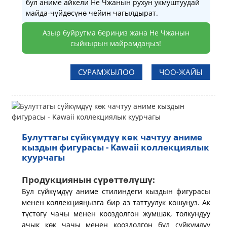
бул аниме айкели Не Чжанын рухун укмуштуудай
майда-чүйдөсүнө чейин чагылдырат.
Азыр буйрутма бериңиз жана Не Чжанын
сыйкырын майрамдаңыз!
СУРАМЖЫЛОО
ЧОО-ЖАЙЫ
Булуттагы сүйкүмдүү көк чачтуу аниме
кыздын фигурасы - Kawaii коллекциялык
куурчагы
Продукциянын сүрөттөлүшү:
Бул сүйкүмдүү аниме стилиндеги кыздын фигурасы
менен коллекцияңызга бир аз таттуулук кошуңуз. Ак
түстөгү чачы менен кооздолгон жумшак, толкундуу
ачык көк чачы менен кооздолгон бул сүйкүмдүү