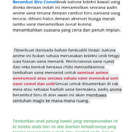
Berambut Biru Comel
Anak patung koleksi kawaii yang
direka dengan indah ini menampilkan seorang gadis
anime yang tenang dengan rambut biru panjang yang
terurai, dihiasi halus dengan aksesori bunga merah
jambu yang menampilkan pusat kuning,
menambahkan suasana yang ceria dan penuh impian.
Diperbuat daripada bahan berkualiti tinggi, patung
anime ini bukan sahaja merupakan koleksi unik tetapi
juga hiasan yang menarik. Perinciannya yang rumit
dan reka bentuk bergaya chibi menjadikannya
tambahan yang menonjol untuk
peminat anime,
pengumpul atau sesiapa sahaja yang menyukai seni
yang comel dan unik
Sesuai untuk dipamerkan di rak,
meja atau sebagai hadiah yang bermakna, gadis anime
berambut biru di atas awan ini akan membawa
sentuhan magis ke mana-mana ruang.
Tambahkan anak patung kawaii yang mempesonakan ini
ke koleksi anda hari ini dan biarkan kehadirannya yang