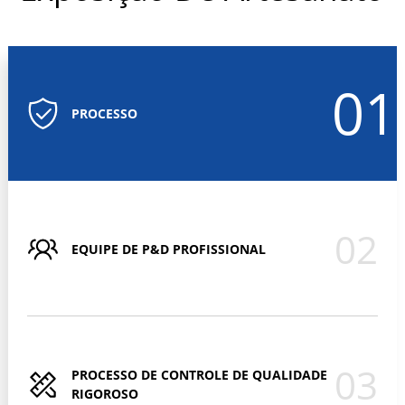
isolamento
elétrico,
processamento
de alimentos e
01
produtos
PROCESSO
químicos e
eletrodomésticos
para uso
externo.
02
EQUIPE DE P&D PROFISSIONAL
03
PROCESSO DE CONTROLE DE QUALIDADE
RIGOROSO