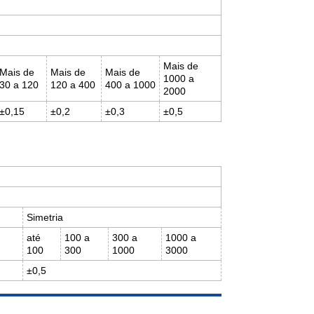
Mais de
Mais de
Mais de
Mais de
1000 a
30 a 120
120 a 400
400 a 1000
2000
±0,15
±0,2
±0,3
±0,5
Simetria
até
100 a
300 a
1000 a
100
300
1000
3000
±0,5