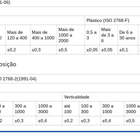
1-06)
Plástico (ISO 2768-F)
Mais de
Mais
Mais de
Mais de
0,5 a
De 6 a
1000 a
de 3 a
0
120 a 400
400 a 1000
3
30 anos
2000
6
±0,2
±0,3
±0,5
±0,05
±0,05
±0,1
posição
SO 2768-2(1991-04)
Verticalidade
0 a
300 a
1000 a
até
100 a
300 a
1000 a
0
1000
3000
100
300
1000
3000
2
±0,3
±0,4
±0,2
±0,3
±0,4
±0,5