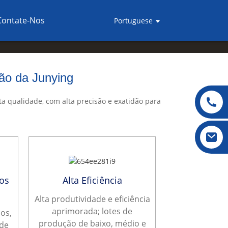
Contate-Nos
Portuguese
ão da Junying
a qualidade, com alta precisão e exatidão para
os
Alta Eficiência
Alta produtividade e eficiência
aprimorada; lotes de
cos,
produção de baixo, médio e
de