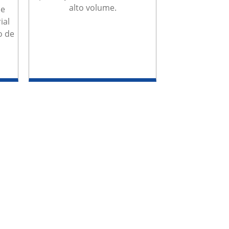
alto volume.
 e
ial
o de