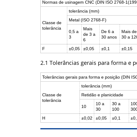
Normas de usinagem CNC (DIN ISO 2768-1(199
tolerância (mm)
Metal (ISO 2768-F)
Classe de
tolerância
Mais
0,5 a
De 6 a
Mais de
de 3 a
3
30 anos
30 a 12
6
F
±0,05
±0,05
±0,1
±0,15
2.1 Tolerâncias gerais para forma e 
Tolerâncias gerais para forma e posição (DIN I
tolerância (mm)
Classe de
Retidão e planicidade
tolerância
10 a
30 a
10
10
30
100
30
H
±0,02
±0,05
±0,1
±0,