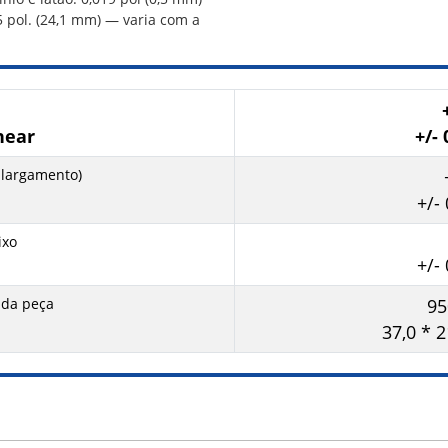
 pol. (24,1 mm) — varia com a
near
+/-
alargamento)
+/-
ixo
+/-
 da peça
9
37,0 * 