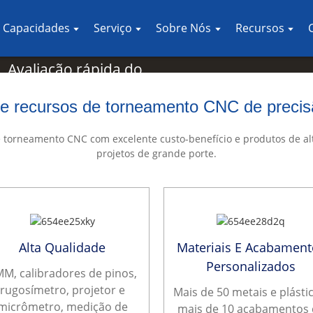
eamento CNC
do com diversas
 Capacidades
Serviço
Sobre Nós
Recursos
Unidos, Alemanha e
. Avaliação rápida do
 são o ponto de partida da
e recursos de torneamento CNC de precis
e torneamento CNC com excelente custo-benefício e produtos de alt
projetos de grande porte.
Alta Qualidade
Materiais E Acabament
Personalizados
M, calibradores de pinos,
rugosímetro, projetor e
Mais de 50 metais e plásti
micrômetro, medição de
mais de 10 acabamentos 