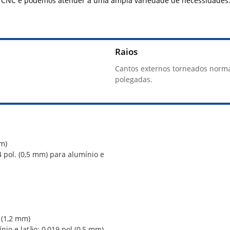
o CNC e podemos atender a uma ampla variedade de necessidades
Raios
Cantos externos torneados norm
polegadas.
mm)
4 pol. (0,5 mm) para alumínio e
 (1,2 mm)
io e latão: 0,019 pol (0,5 mm)