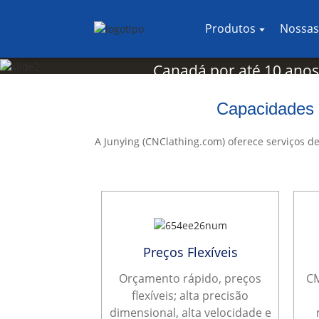
Serviços de torn
A Junying tem coopera
Produtos
Nossas
empresas nos Estados 
Canadá por até 10 anos
DMF e serviço eficiente
Capacidades 
nossa parceria.
A Junying (CNClathing.com) oferece serviços d
Saber mais
Preços Flexíveis
Orçamento rápido, preços
CM
flexíveis; alta precisão
dimensional, alta velocidade e