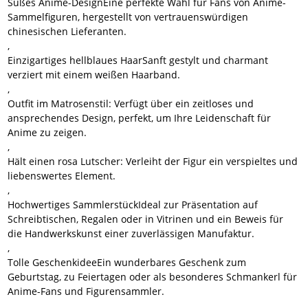
Süßes Anime-Design
Eine perfekte Wahl für Fans von Anime-
Sammelfiguren, hergestellt von vertrauenswürdigen
chinesischen Lieferanten.
,
Einzigartiges hellblaues Haar
Sanft gestylt und charmant
verziert mit einem weißen Haarband.
,
Outfit im Matrosenstil
: Verfügt über ein zeitloses und
ansprechendes Design, perfekt, um Ihre Leidenschaft für
Anime zu zeigen.
,
Hält einen rosa Lutscher
: Verleiht der Figur ein verspieltes und
liebenswertes Element.
,
Hochwertiges Sammlerstück
Ideal zur Präsentation auf
Schreibtischen, Regalen oder in Vitrinen und ein Beweis für
die Handwerkskunst einer zuverlässigen Manufaktur.
,
Tolle Geschenkidee
Ein wunderbares Geschenk zum
Geburtstag, zu Feiertagen oder als besonderes Schmankerl für
Anime-Fans und Figurensammler.