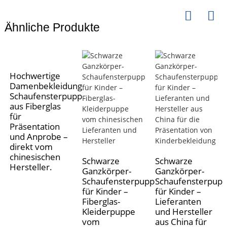
Ähnliche Produkte
Hochwertige
Damenbekleidungs-
Schaufensterpuppen
aus Fiberglas
für
Präsentation
und Anprobe –
direkt vom
chinesischen
Schwarze
Schwarze
Hersteller.
Ganzkörper-
Ganzkörper-
Schaufensterpuppe
Schaufensterpup
für Kinder –
für Kinder –
Fiberglas-
Lieferanten
Kleiderpuppe
und Hersteller
vom
aus China für