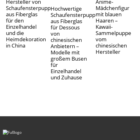
Hersteller von
Anime-
Schaufensterpuppen
Mädchenfigur
Hochwertige
aus Fiberglas
mit blauen
Schaufensterpuppen
für den
Haaren –
aus Fiberglas
Einzelhandel
Kawaii-
für Dessous
und die
Sammelpuppe
von
Heimdekoration
vom
chinesischen
in China
chinesischen
Anbietern –
Hersteller
Modelle mit
großem Busen
für
Einzelhandel
und Zuhause