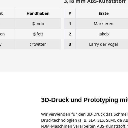
3,18 mm ABS-Kunststoff
zt
Handhaben
#
Erste
o
@mdo
1
Markieren
ton
@fett
2
Jakob
y
@twitter
3
Larry der Vogel
3D-Druck und Prototyping mi
Wir verwenden für den 3D-Druck das Schmelz
Drucktechnologien (z. B. SLA, SLS, SLM), da 
FDM-Maschinen verarbeiten ABS-Kunststoff,