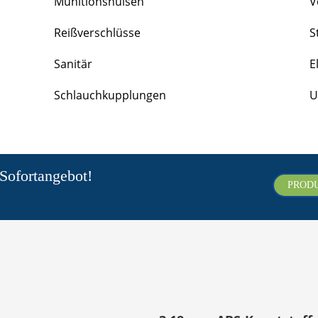
Munitionshülsen
V
Reißverschlüsse
S
Sanitär
E
Schlauchkupplungen
U
 Sofortangebot!
PROD