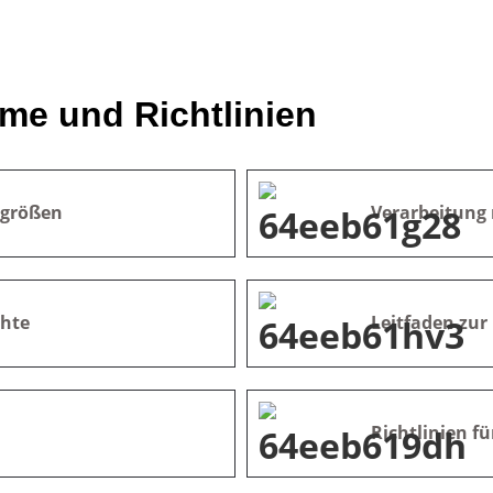
me und Richtlinien
egrößen
Verarbeitung
chte
Leitfaden zur
Richtlinien f