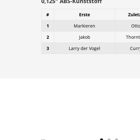
0,125″ ABS-Kunststoff
#
Erste
Zulet
1
Markieren
Ott
2
Jakob
Thorn
3
Larry der Vogel
Curr