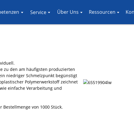
petenzen
Über Uns
Ressourcen
Kon
Service
viduell.
ute zu den am häufigsten produzierten
Sein niedriger Schmelzpunkt begünstigt
oplastischer Polymerwerkstoff zeichnet
sowie einfache Verarbeitung und
er Bestellmenge von 1000 Stück.