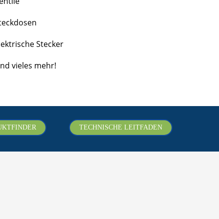
entile
teckdosen
lektrische Stecker
nd vieles mehr!
UKTFINDER
TECHNISCHE LEITFADEN