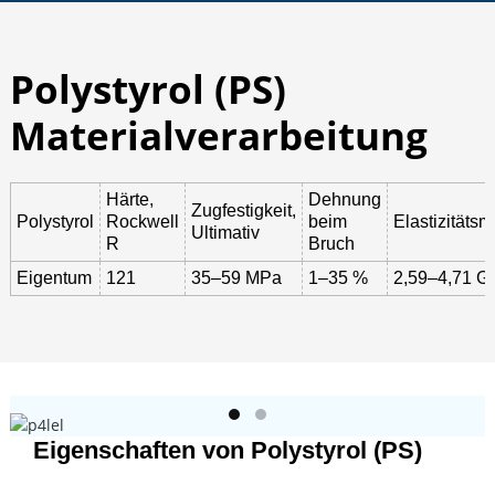
Polystyrol (PS)
Materialverarbeitung
Härte,
Dehnung
Zugfestigkeit,
Polystyrol
Rockwell
beim
Elastizitäts
Ultimativ
R
Bruch
Eigentum
121
35–59 MPa
1–35 %
2,59–4,71 G
Eigenschaften von Polystyrol (PS)