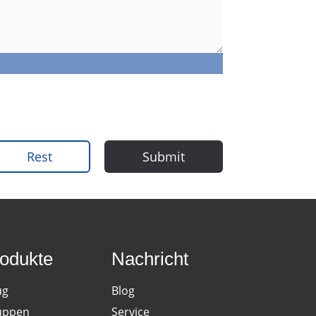
Rest
Submit
odukte
Nachricht
ug
Blog
uppen
Service