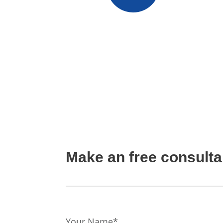
Adresse
Fabrikgebäude Longmen 07,
Industriegebiet Longmenhong,
Industriepark Huizhou, Longcheng-
Straße, Guangdong Huizhou
Make an free consulta
Your Name*