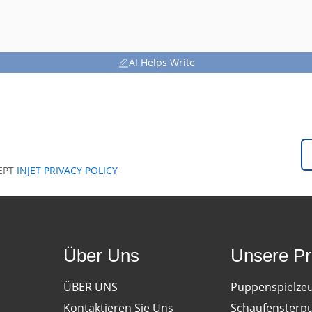
AI Helps Write
EPT
INJET PRIVACY POLICY
Über Uns
Unsere Pr
ÜBER UNS
Puppenspielze
Kontaktieren Sie Uns
Schaufensterp