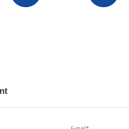
E-Mail
Telefon
info@oepins.com
+86 18666867963
nt
E-mail*