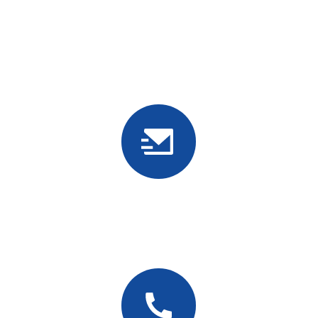
地址
广东惠州市龙门07厂房，龙门宏工业区，惠州工业转移园区，龙
城街
电子邮件
info@oepins.com