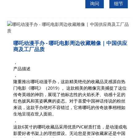
询问
细节
哪吒动漫手办 - 哪吒电影周边收藏雕像 | 中国供应
商及工厂品质
，
产品描述
，
隆重推出哪吒动漫手办，这款精美绝伦的收藏品灵感源自热
门电影《哪吒》（2019）。这款精美的雕像完美捕捉了这位
传奇英雄的神韵，展现了他标志性的火焰长矛、动感十足的
红色披风和英姿飒爽的姿态。对于喜爱中国神话传说的粉丝
来说，这款手办绝对不容错过，它将哪吒的传奇故事栩栩如
生地呈现在世人面前。
，
这款6英寸的哪吒收藏品采用优质PVC材质打造，是动漫或电
影爱好者书架上的理想摆设。无论您是资深收藏家还是中国