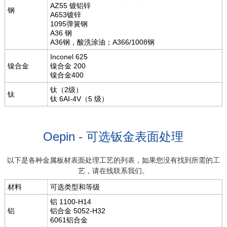
AZ55 镀铝锌
钢
A653镀锌
1095弹簧钢
A36 钢
A36钢，酸洗涂油；A366/1008钢
Inconel 625
镍合金
镍合金 200
镍合金400
钛（2级）
钛
钛 6AI-4V（5 级）
Oepin - 可选钣金表面处理
以下是各种金属板材表面处理工艺的列表，如果您没有找到所需的工
艺，请在线联系我们。
材料
可选类型和等级
铝 1100-H14
铝
铝合金 5052-H32
6061铝合金