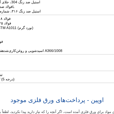
استیل ضد زنگ 304، جلای آینه‌ای شماره 8
فولاد ضد زنگ 316/316L
استیل ضد زنگ ۳۱۶، شماره ۴ برس خورده
فولاد ۱۰۱۸ (کم کربن)
فولاد ۱۰۴۵ (نورد گرم)
فولاد A569/ASTM A1011 (نورد گرم)
فول
فولاد A36، اسیدشویی و روغن‌کاری‌شدهفولاد A366/1008
تیت
تیتانیوم 6AI-4V (درجه 5)
اوپین - پرداخت‌های ورق فلزی موجود