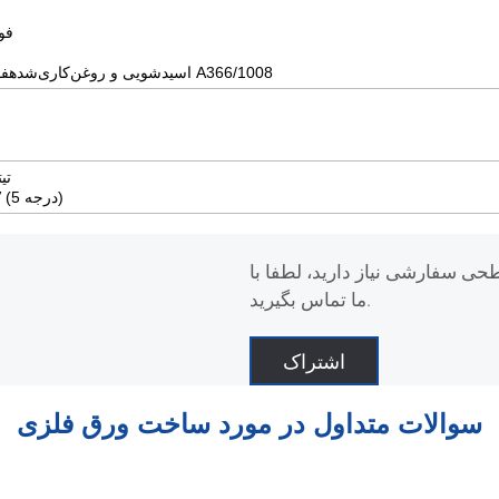
فول
فولاد A36، اسیدشویی و روغن‌کاری‌شدهفولاد A366/1008
تیت
تیتانیوم 6AI-4V (درجه 5)
حی سفارشی نیاز دارید، لطفا با
ما تماس بگیرید.
اشتراک
سوالات متداول در مورد ساخت ورق فلزی