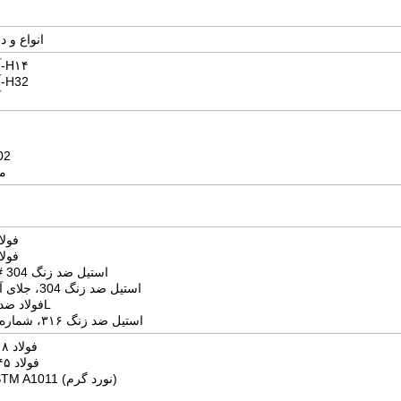
انواع و 
آلومینیوم ۱۱۰۰-H۱۴
آلومینیوم ۵۰۵۲-H32
آ
مس
مس ۰
فولاد
فولاد
استیل ضد زنگ 304 #4 برس خورده
استیل ضد زنگ 304، جلای آینه‌ای شماره 8
فولاد ضد زنگ 316/316L
استیل ضد زنگ ۳۱۶، شماره ۴ برس خورده
فولاد ۱۰۱۸ (کم کربن)
فولاد ۱۰۴۵ (نورد گرم)
فولاد A569/ASTM A1011 (نورد گرم)