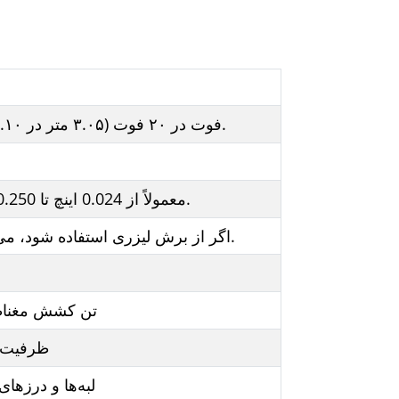
۱۰ فوت در ۲۰ فوت (۳.۰۵ متر در ۶.۱۰ متر). بنا به درخواست، قطعات با حجم بیشتر را نیز می‌توانیم تولید کنیم.
معمولاً از 0.024 اینچ تا 0.250 اینچ. بنا به درخواست، گیج‌های ضخیم‌تر یا نازک‌تر را نیز ارائه می‌دهیم.
اگر از برش لیزری استفاده شود، می‌توان به دقت بالایی (+/-0.1 میلی‌متر) دست یافت و در زمان صرفه‌جویی کرد.
۶ تن کشش مغناط
ظرفیت سوراخ با قط
لبه‌ها و درزه