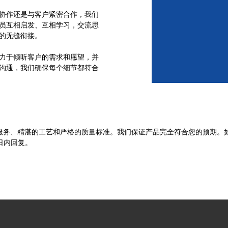
协作还是与客户紧密合作，我们
员互相启发、互相学习，交流思
的无缝衔接。
力于倾听客户的需求和愿望，并
沟通，我们确保每个细节都符合
服务、精湛的工艺和严格的质量标准。我们保证产品完全符合您的预期。
日内回复。