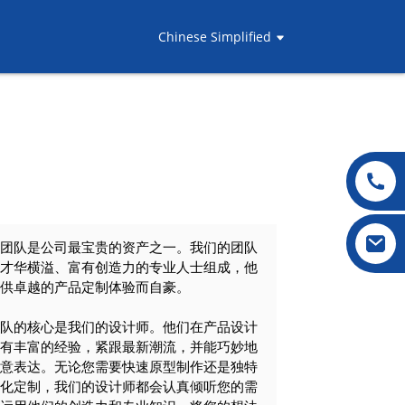
Chinese Simplified
团队是公司最宝贵的资产之一。我们的团队
才华横溢、富有创造力的专业人士组成，他
供卓越的产品定制体验而自豪。
队的核心是我们的设计师。他们在产品设计
有丰富的经验，紧跟最新潮流，并能巧妙地
意表达。无论您需要快速原型制作还是独特
化定制，我们的设计师都会认真倾听您的需