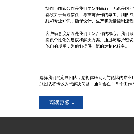
协作与团队合作是我们团队的基石。无论是内部
都致力于营造信任、尊重与合作的氛围。团队成
想和专业知识，确保设计、生产和质量控制流程
客户满意度始终是我们团队合作的核心。我们致
提供个性化的建议和解决方案。通过与客户密切
他们的期望，为他们提供一流的定制化服务。
选择我们的定制团队，您将体验到无与伦比的专业
服团队将竭诚为您解决问题，通常会在 1-3 个工作
阅读更多