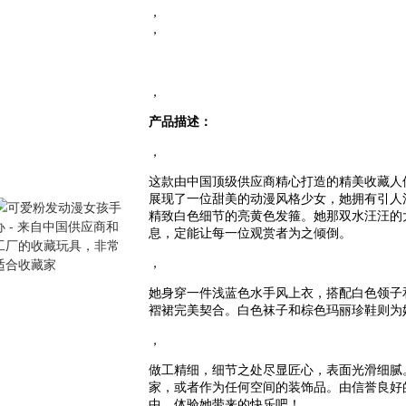
，
，
，
产品描述：
，
这款由中国顶级供应商精心打造的精美收藏人
展现了一位甜美的动漫风格少女，她拥有引人
精致白色细节的亮黄色发箍。她那双水汪汪的
息，定能让每一位观赏者为之倾倒。
，
她身穿一件浅蓝色水手风上衣，搭配白色领子
褶裙完美契合。白色袜子和棕色玛丽珍鞋则为
，
做工精细，细节之处尽显匠心，表面光滑细腻
家，或者作为任何空间的装饰品。由信誉良好
中，体验她带来的快乐吧！