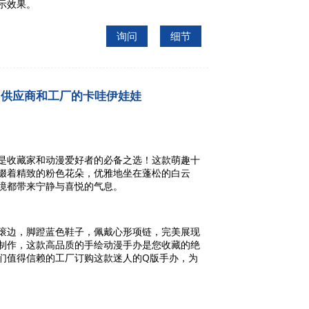
示效果。
询问
细节
国供应商和工厂的卡哇伊娃娃
是收藏家和动漫爱好者的必备之选！这款萌趣十
缀着精致的粉色花朵，优雅地坐在蓬松的白云
境都带来宁静与喜悦的气息。
滚边，脚蹬蓝色鞋子，佩戴心形项链，完美展现
制作，这款高品质的手绘动漫手办是您收藏的绝
们值得信赖的工厂订购这款迷人的Q版手办，为