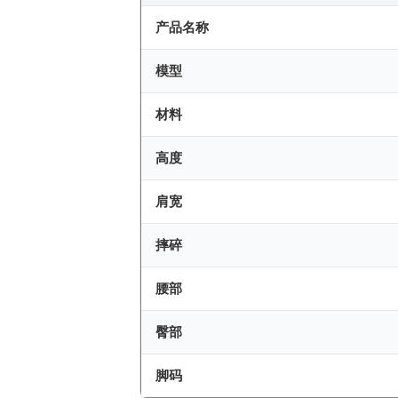
产品名称
模型
材料
高度
肩宽
摔碎
腰部
臀部
脚码