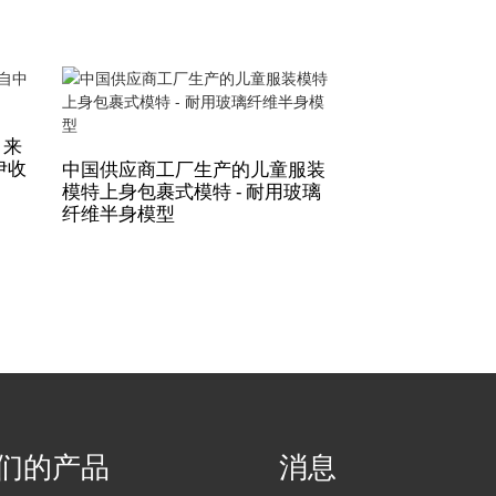
 来
伊收
中国供应商工厂生产的儿童服装
可爱动漫女孩手
模特上身包裹式模特 - 耐用玻璃
黄色连衣裙，白色
纤维半身模型
国供应商工厂出
玩具
们的产品
消息