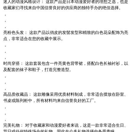
迷人的动漫风格设计：
这款产品是日本动漫爱好者的理想之选，也是
收藏家们寻找来自中国信誉良好的供应商的独特手办的绝佳选择。
，
，
，
亮粉色头发：
这款产品以俏皮的发髻发型和精致的白色花朵配饰为亮
点，非常适合在您的收藏中展示。
，
，
，
时尚穿搭：
这款套装包含一件亮黄色背带裙，搭配白色长袖衬衫，以
及配套的袜子和鞋子，打造完整造型。
，
，
，
高品质收藏品：
这款雕像采用优质材料制成，非常适合摆放在卧室、
书桌或陈列柜中，所有材料均来自信誉良好的工厂。
，
，
，
完美礼物：
对于收藏家和动漫爱好者来说，这是一款非常适合生日、
节日或任何特殊场合的礼物，因此在众多礼物选择中备受青睐。