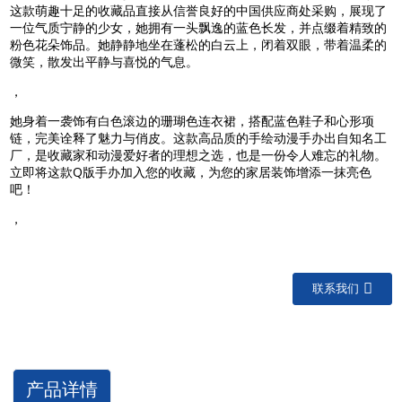
这款萌趣十足的收藏品直接从信誉良好的中国供应商处采购，展现了
一位气质宁静的少女，她拥有一头飘逸的蓝色长发，并点缀着精致的
粉色花朵饰品。她静静地坐在蓬松的白云上，闭着双眼，带着温柔的
微笑，散发出平静与喜悦的气息。
，
她身着一袭饰有白色滚边的珊瑚色连衣裙，搭配蓝色鞋子和心形项
链，完美诠释了魅力与俏皮。这款高品质的手绘动漫手办出自知名工
厂，是收藏家和动漫爱好者的理想之选，也是一份令人难忘的礼物。
立即将这款Q版手办加入您的收藏，为您的家居装饰增添一抹亮色
吧！
，
联系我们
产品详情