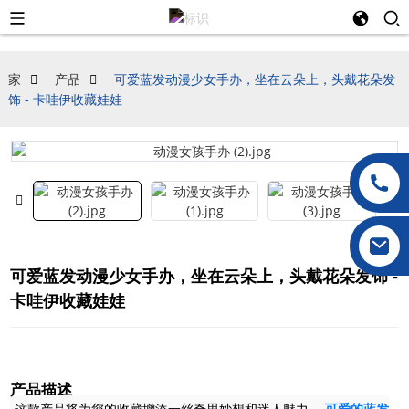
家
产品
可爱蓝发动漫少女手办，坐在云朵上，头戴花朵发
饰 - 卡哇伊收藏娃娃
可爱蓝发动漫少女手办，坐在云朵上，头戴花朵发饰 -
卡哇伊收藏娃娃
产品描述
这款产品将为您的收藏增添一丝奇思妙想和迷人魅力。
可爱的蓝发