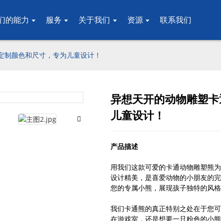
们的能力
服务
关于我们
资源
联系我们
可定制颜色和尺寸，专为儿童设计！
异想天开的动物雕塑卡通
Loading..
Loading..
儿童设计！
产品描述
用我们这款可爱的卡通动物雕塑熊为
设计精美，是喜爱动物的小朋友的完
您的专属小熊，展现孩子独特的风格
我们卡通熊的真正特别之处在于您可
在游戏室，还是想要一只粉色的小熊