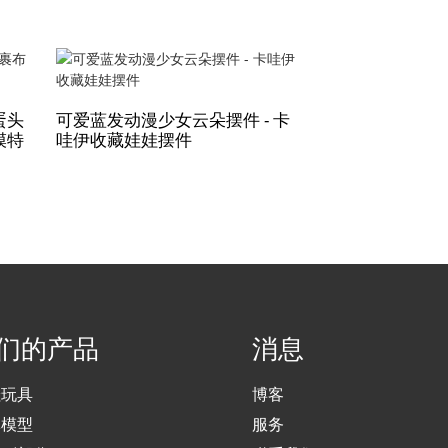
蛋头
可爱蓝发动漫少女云朵摆件 - 卡
热销玻璃纤维内
模特
哇伊收藏娃娃摆件
大胸内衣模特，
们的产品
消息
娃玩具
博客
体模型
服务