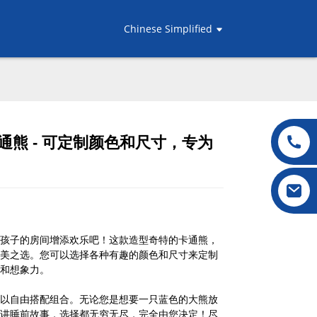
Chinese Simplified
熊 - 可定制颜色和尺寸，专为
.
.
L
L
孩子的房间增添欢乐吧！这款造型奇特的卡通熊，
美之选。您可以选择各种有趣的颜色和尺寸来定制
和想象力。
以自由搭配组合。无论您是想要一只蓝色的大熊放
讲睡前故事，选择都无穷无尽，完全由您决定！尽