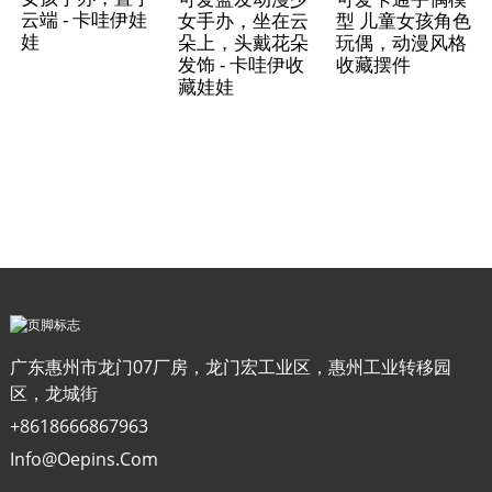
云端 - 卡哇伊娃
女手办，坐在云
型 儿童女孩角色
娃
朵上，头戴花朵
玩偶，动漫风格
发饰 - 卡哇伊收
收藏摆件
藏娃娃
广东惠州市龙门07厂房，龙门宏工业区，惠州工业转移园
区，龙城街
+8618666867963
Info@oepins.com