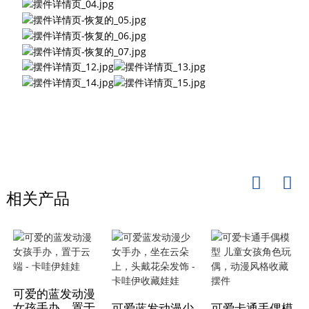
相关产品
可爱的蓝发动漫
女孩手办，置于
可爱蓝发动漫少
可爱卡通手偶模