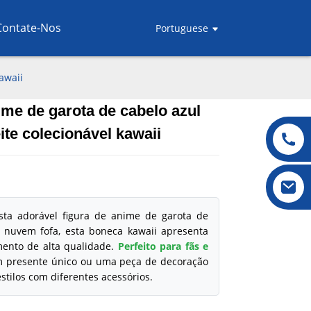
Contate-Nos
Portuguese
awaii
ime de garota de cabelo azul
.
.
L
L
te colecionável kawaii
sta adorável figura de anime de garota de
 nuvem fofa, esta boneca kawaii apresenta
mento de alta qualidade.
Perfeito para fãs e
 presente único ou uma peça de decoração
estilos com diferentes acessórios.