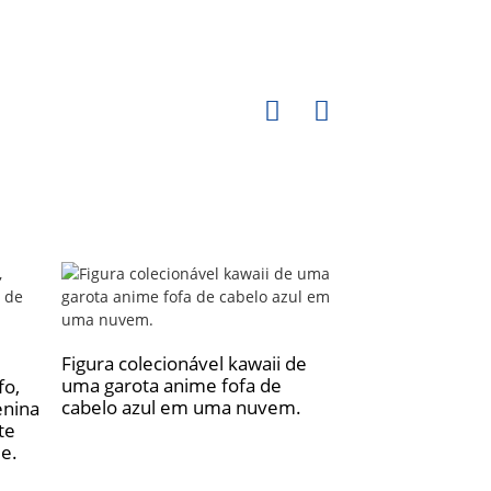
Figura colecionável kawaii de
uma garota anime fofa de
fo,
Figura colecion
cabelo azul em uma nuvem.
nina
garota anime f
te
rosa, vestido a
me.
de flor branca 
Kawaii