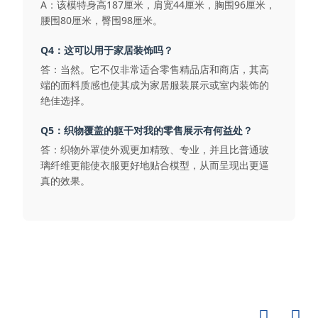
A：该模特身高187厘米，肩宽44厘米，胸围96厘米，
腰围80厘米，臀围98厘米。
Q4：这可以用于家居装饰吗？
答：当然。它不仅非常适合零售精品店和商店，其高
端的面料质感也使其成为家居服装展示或室内装饰的
绝佳选择。
Q5：织物覆盖的躯干对我的零售展示有何益处？
答：织物外罩使外观更加精致、专业，并且比普通玻
璃纤维更能使衣服更好地贴合模型，从而呈现出更逼
真的效果。