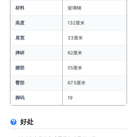
材料
玻璃钢
高度
132厘米
肩宽
33厘米
摔碎
62厘米
腰部
55厘米
臀部
67.5厘米
脚码
19
好处