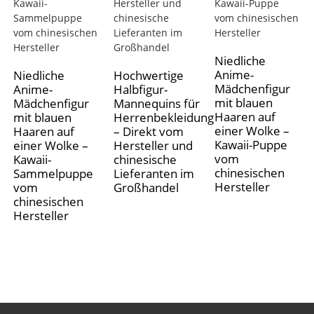
Niedliche
Anime-
Niedliche
Hochwertige
Mädchenfigur
Anime-
Halbfigur-
mit blauen
Mädchenfigur
Mannequins für
Haaren auf
mit blauen
Herrenbekleidung
einer Wolke –
Haaren auf
– Direkt vom
Kawaii-Puppe
einer Wolke –
Hersteller und
vom
Kawaii-
chinesische
chinesischen
Sammelpuppe
Lieferanten im
Hersteller
vom
Großhandel
chinesischen
Hersteller