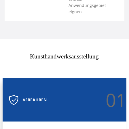
Sanitärinstallationen,
Anwendungsgebiet
elektrische Isolierungen,
eignen.
Lebensmittel- und
chemische Verarbeitung
sowie Außengeräte.
Kunsthandwerksausstellung
01
VERFAHREN