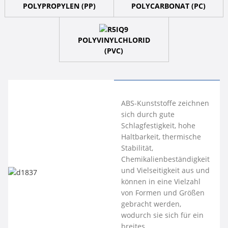
POLYPROPYLEN (PP)
POLYCARBONAT (PC)
POLYVINYLCHLORID
(PVC)
Polyethylen ist für seine
Polypropylen
PC-Material
PVC ist ein leichter,
ABS-Kunststoffe zeichnen
Formbarkeit bekannt. Es
(PP) ist ein
zeichnet sich durch
korrosionsbeständiger
sich durch gute
besitzt ein hohes
kostengünstiger
Transparenz, gute
Werkstoff mit
Schlagfestigkeit, hohe
Festigkeits-Gewichts-
technischer
Schlagfestigkeit und
ausgezeichneter
Haltbarkeit, thermische
Verhältnis,
Thermoplast
gute
Zugfestigkeit, Steifigkeit,
Stabilität,
Schlagfestigkeit,
mit guter
Dimensionsstabilität
Witterungsbeständigkeit,
Chemikalienbeständigkeit
chemische Inertheit
Festigkeit und
aus und besitzt
Flammschutz und
und Vielseitigkeit aus und
sowie Temperatur- und
hoher
zudem eine gute
chemischer Inertheit.
können in eine Vielzahl
Witterungsbeständigkeit.
Elastizität.
Zähigkeit und
PVC ist eine
von Formen und Größen
Steifigkeit.
kostengünstige und
gebracht werden,
langlebige Wahl für viele
wodurch sie sich für ein
Anwendungen, darunter
breites