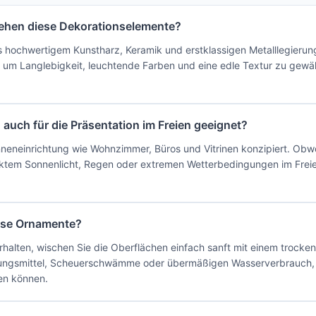
tehen diese Dekorationselemente?
hochwertigem Kunstharz, Keramik und erstklassigen Metalllegierung
 um Langlebigkeit, leuchtende Farben und eine edle Textur zu gewähr
auch für die Präsentation im Freien geeignet?
e Inneneinrichtung wie Wohnzimmer, Büros und Vitrinen konzipiert. O
ektem Sonnenlicht, Regen oder extremen Wetterbedingungen im Freien
iese Ornamente?
halten, wischen Sie die Oberflächen einfach sanft mit einem trocke
ungsmittel, Scheuerschwämme oder übermäßigen Wasserverbrauch, da
en können.