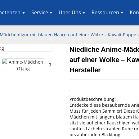
petenzen
Service
Über Uns
Ressourcen
Kon
Mädchenfigur mit blauen Haaren auf einer Wolke – Kawaii-Puppe v
Niedliche Anime-Mädc
Loading..
Loading..
auf einer Wolke – Ka
Hersteller
,
Produktbeschreibung:
Entdecke diese bezaubernde Anim
Muss für jeden Sammler! Diese 
Mädchen mit langem, blauem Haar,
sitzt sie auf einer flauschigen 
sanftes Lächeln strahlen Ruhe u
bezaubernden Blickfang.