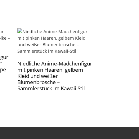
igur
Niedliche Anim
r
mit rosa Haare
Niedliche Anime-Mädchenfigur
ppe
Rock, Sammler
mit pinken Haaren, gelbem
Kleid und weißer
Blumenbrosche –
Sammlerstück im Kawaii-Stil