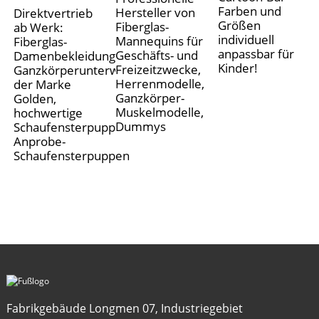
Farben und
Hersteller von
Direktvertrieb
Größen
Fiberglas-
ab Werk:
individuell
Mannequins für
Fiberglas-
anpassbar für
Geschäfts- und
Damenbekleidungsmodelle,
Kinder!
Freizeitzwecke,
Ganzkörperunterwäsche
Herrenmodelle,
der Marke
Ganzkörper-
Golden,
Muskelmodelle,
hochwertige
Dummys
Schaufensterpuppen,
Anprobe-
Schaufensterpuppen
Fabrikgebäude Longmen 07, Industriegebiet