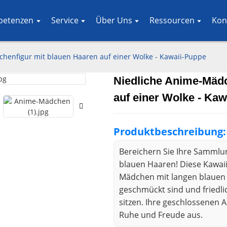
petenzen
Service
Über Uns
Ressourcen
Kon
henfigur mit blauen Haaren auf einer Wolke - Kawaii-Puppe
Niedliche Anime-Mädc
Loading..
Loading..
auf einer Wolke - Ka
Produktbeschreibung:
Bereichern Sie Ihre Sammlun
blauen Haaren! Diese Kawai
Mädchen mit langen blauen 
geschmückt sind und friedli
sitzen. Ihre geschlossenen 
Ruhe und Freude aus.