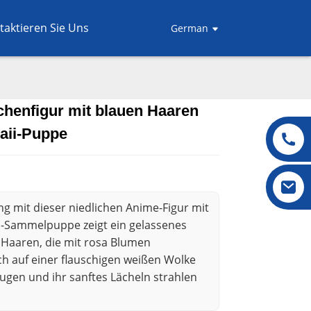
taktieren Sie Uns
German
henfigur mit blauen Haaren
.
.
L
L
waii-Puppe
g mit dieser niedlichen Anime-Figur mit
i-Sammelpuppe zeigt ein gelassenes
Haaren, die mit rosa Blumen
ch auf einer flauschigen weißen Wolke
Augen und ihr sanftes Lächeln strahlen