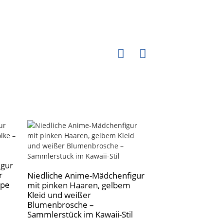
igur
Niedliche Anim
r
mit rosa Haare
Niedliche Anime-Mädchenfigur
ppe
Rock, Sammler
mit pinken Haaren, gelbem
Kleid und weißer
Blumenbrosche –
Sammlerstück im Kawaii-Stil