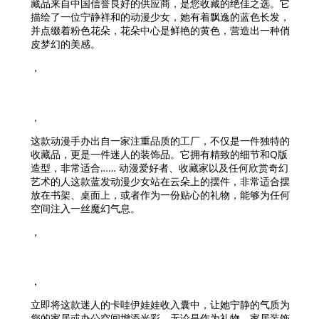
藏品来自中国信誉良好的供应商，是您收藏的绝佳之选。它
描绘了一位宁静祥和的动漫少女，她有着飘逸的蓝色长发，
并点缀着粉色花朵，花朵中心是鲜艳的黄色，营造出一种俏
皮梦幻的美感。
，
，
这款动漫手办出自一家注重品质的工厂，不仅是一件独特的
收藏品，更是一件迷人的装饰品。它拥有精致的细节和Q版
造型，非常适合……
动漫爱好者、收藏家以及任何欣赏奇幻
艺术的人
这款蓝发动漫少女站在云朵上的摆件，非常适合摆
放在书架、桌面上，或者作为一份贴心的礼物，能够为任何
空间注入一丝魔幻气息。
，
，
立即将这款迷人的卡哇伊娃娃收入囊中，让她宁静的气质为
您的家居或办公空间增添光彩。无论是作为礼物、家居装饰