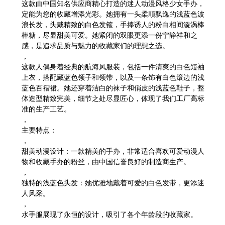
这款由中国知名供应商精心打造的迷人动漫风格少女手办，
定能为您的收藏增添光彩。她拥有一头柔顺飘逸的浅蓝色波
浪长发，头戴精致的白色发箍，手捧诱人的粉白相间漩涡棒
棒糖，尽显甜美可爱。她紧闭的双眼更添一份宁静祥和之
感，是追求品质与魅力的收藏家们的理想之选。
，
这款人偶身着经典的航海风服装，包括一件清爽的白色短袖
上衣，搭配藏蓝色领子和领带，以及一条饰有白色滚边的浅
蓝色百褶裙。她还穿着洁白的袜子和俏皮的浅蓝色鞋子，整
体造型精致完美，细节之处尽显匠心，体现了我们工厂高标
准的生产工艺。
，
主要特点：
，
甜美动漫设计
：一款精美的手办，非常适合喜欢可爱动漫人
物和收藏手办的粉丝，由中国信誉良好的制造商生产。
，
独特的浅蓝色头发
：她优雅地戴着可爱的白色发带，更添迷
人风采。
，
水手服
展现了永恒的设计，吸引了各个年龄段的收藏家。
，