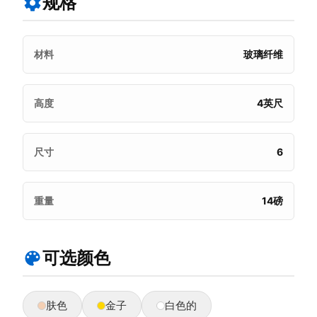
规格
材料
玻璃纤维
高度
4英尺
尺寸
6
重量
14磅
可选颜色
肤色
金子
白色的