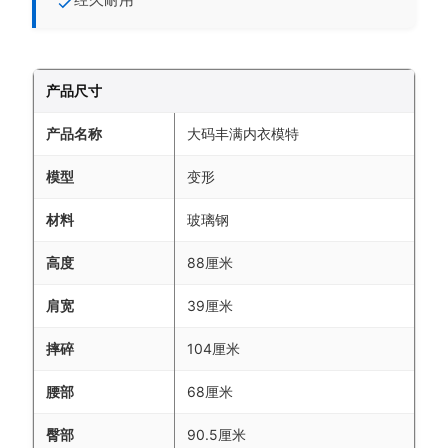
产品尺寸
产品名称
大码丰满内衣模特
模型
变形
材料
玻璃钢
高度
88厘米
肩宽
39厘米
摔碎
104厘米
腰部
68厘米
臀部
90.5厘米