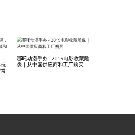
哪吒动漫手办 - 2019电影收藏雕
像 | 从中国供应商和工厂购买
格玩
可爱动漫女孩手
非常
格子裙 - 来自
的高品质收藏品