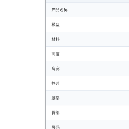
产品名称
模型
材料
高度
肩宽
摔碎
腰部
臀部
脚码