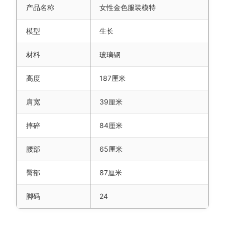
产品名称
女性金色服装模特
模型
生长
材料
玻璃钢
高度
187厘米
肩宽
39厘米
摔碎
84厘米
腰部
65厘米
臀部
87厘米
脚码
24