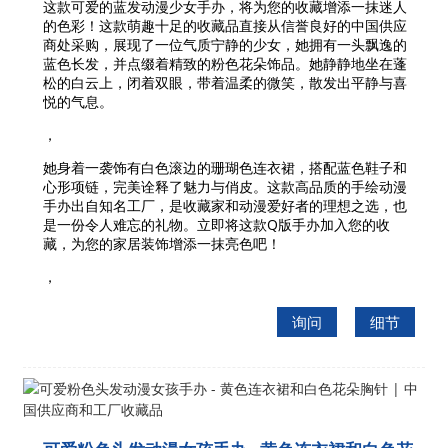
这款可爱的蓝发动漫少女手办，将为您的收藏增添一抹迷人
的色彩！这款萌趣十足的收藏品直接从信誉良好的中国供应
商处采购，展现了一位气质宁静的少女，她拥有一头飘逸的
蓝色长发，并点缀着精致的粉色花朵饰品。她静静地坐在蓬
松的白云上，闭着双眼，带着温柔的微笑，散发出平静与喜
悦的气息。
，
她身着一袭饰有白色滚边的珊瑚色连衣裙，搭配蓝色鞋子和
心形项链，完美诠释了魅力与俏皮。这款高品质的手绘动漫
手办出自知名工厂，是收藏家和动漫爱好者的理想之选，也
是一份令人难忘的礼物。立即将这款Q版手办加入您的收
藏，为您的家居装饰增添一抹亮色吧！
，
询问
细节