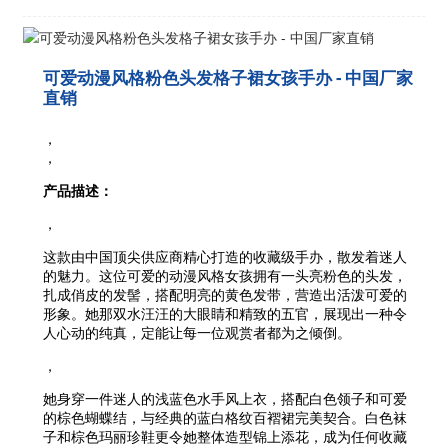
可爱动漫风格粉色头发格子裙女孩手办 - 中国厂家
直销
，
，
产品描述：
，
这款由中国顶尖供应商精心打造的收藏级手办，散发着迷人
的魅力。这位可爱的动漫风格女孩拥有一头亮粉色的头发，
扎成俏皮的发髻，搭配明亮的黄色发带，营造出活泼可爱的
形象。她那双水汪汪的大眼睛和精致的五官，展现出一种令
人心动的纯真，定能让每一位观赏者都为之倾倒。
，
她身穿一件迷人的浅蓝色水手风上衣，搭配白色领子和可爱
的棕色蝴蝶结，与经典的蓝白格纹百褶裙完美契合。白色袜
子和棕色玛丽珍鞋更令她整体造型锦上添花，成为任何收藏