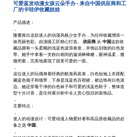
可爱蓝发动漫女孩云朵手办 - 来自中国供应商和工
厂的卡哇伊收藏娃娃
产品描述：
，
隆重推出这款迷人的动漫风格少女手办，为任何收藏增添一
抹亮丽色彩。由顶级工匠精心打造。
供应商
从
中国
这款收
藏品拥有一头柔顺的浅蓝色波浪卷发，并饰以别致的白色发
带。她手中拿着一支粉白相间的漩涡棒棒糖，眼神温柔，微
微闭着，完美地展现了甜美可爱的一面。
，
这位迷人的玩偶身着经典的航海风装束，白色短袖上衣搭配
藏蓝色领子和领带，下身是浅蓝色百褶裙，裙边饰有白色滚
边。她还穿着干净的白色袜子和可爱的浅蓝色鞋子，整体造
型十分讨喜，是任何展示柜中令人赏心悦目的装饰品。
，
主要特点：
，
迷人的动漫设计
：可爱动漫人物爱好者和高品质收藏品的必
备之选
中国
。
，