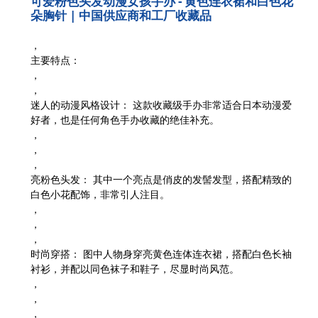
可爱粉色头发动漫女孩手办 - 黄色连衣裙和白色花
朵胸针 | 中国供应商和工厂收藏品
，
主要特点：
，
，
迷人的动漫风格设计：
这款收藏级手办非常适合日本动漫爱
好者，也是任何角色手办收藏的绝佳补充。
，
，
，
亮粉色头发：
其中一个亮点是俏皮的发髻发型，搭配精致的
白色小花配饰，非常引人注目。
，
，
，
时尚穿搭：
图中人物身穿亮黄色连体连衣裙，搭配白色长袖
衬衫，并配以同色袜子和鞋子，尽显时尚风范。
，
，
，