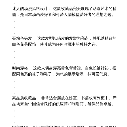
，
迷人的动漫风格设计：
这款收藏品完美展现了动漫艺术的精
髓，是日本动画爱好者和可爱人物模型爱好者的理想之选。
，
，
，
亮粉色头发：
这款发型以俏皮的发髻为亮点，并配以精致的
白色花朵配饰，使其成为任何收藏中的独特之选。
，
，
，
时尚穿搭：
这款人偶身穿亮黄色背带裙、白色长袖衬衫，搭
配同色系的袜子和鞋子，为您的展示增添一抹可爱气息。
，
，
，
高品质收藏品：
非常适合摆放在卧室、书桌或陈列柜中。产
品均来自中国信誉良好的供应商和制造商，确保品质卓越。
，
，
，