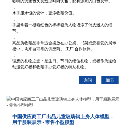
独特的浅蓝色头发
造型时尚优雅，配有漂亮的白色发带。
，
水手服
永恒的设计，更添收藏价值。
，
手里拿着一根粉红色的棒棒糖
为人物增添了俏皮迷人的细
节。
，
高品质收藏品
非常适合摆放在办公桌、书架或您喜爱的展示
柜中，均来自可靠的供应商。
工厂
合作伙伴。
，
理想的礼物之选
：是生日、节日的绝佳礼物，或者作为送给
动漫爱好者和收藏手办爱好者的特别礼物。
询问
细节
中国供应商工厂出品儿童玻璃钢上身人体模型，
用于服装展示 - 零售小型模型