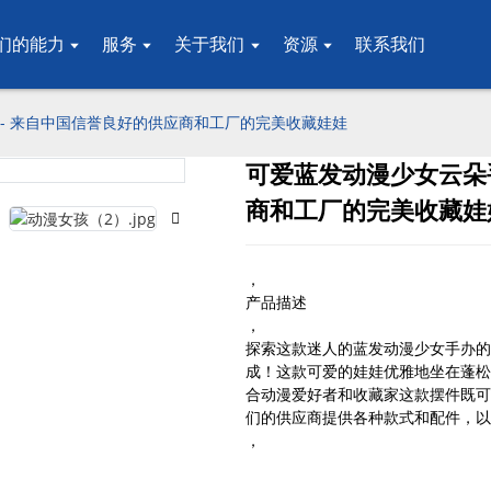
们的能力
服务
关于我们
资源
联系我们
- 来自中国信誉良好的供应商和工厂的完美收藏娃娃
可爱蓝发动漫少女云朵手
Loading..
Loading..
商和工厂的完美收藏娃
，
产品描述
，
探索这款迷人的蓝发动漫少女手办的
成！这款可爱的娃娃优雅地坐在蓬
合动漫爱好者和收藏家
这款摆件既可
们的供应商提供各种款式和配件，以
，