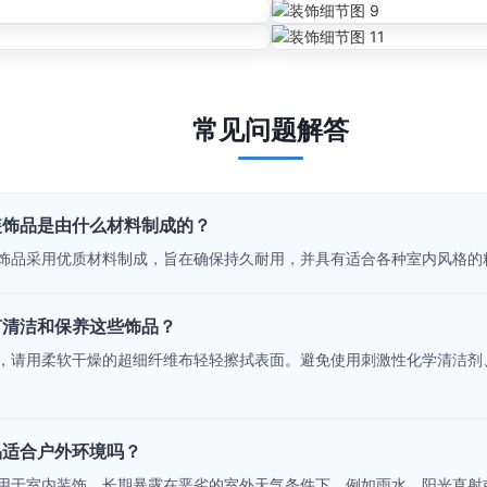
常见问题解答
装饰品是由什么材料制成的？
饰品采用优质材料制成，旨在确保持久耐用，并具有适合各种室内风格的
何清洁和保养这些饰品？
，请用柔软干燥的超细纤维布轻轻擦拭表面。避免使用刺激性化学清洁剂
品适合户外环境吗？
用于室内装饰。长期暴露在恶劣的室外天气条件下，例如雨水、阳光直射