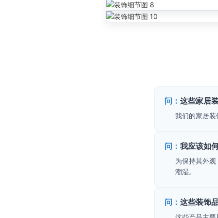
问：
这些家居
我们的家居装
问：
我应该如
为保持其外观
潮湿。
问：
这些装饰
这些产品主要