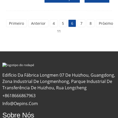
Primeiro
Anterior
4
5
6
7
8
Próximo
11
Edifício Da Fábrica Longmen 07 De Huizhou, Guangdong,
Zona Industrial De Longmenhong, Parque Industrial De
Transferência De Huizhou, Rua Longcheng
+8618666867963
Info@oepins.com
Sobre Nós